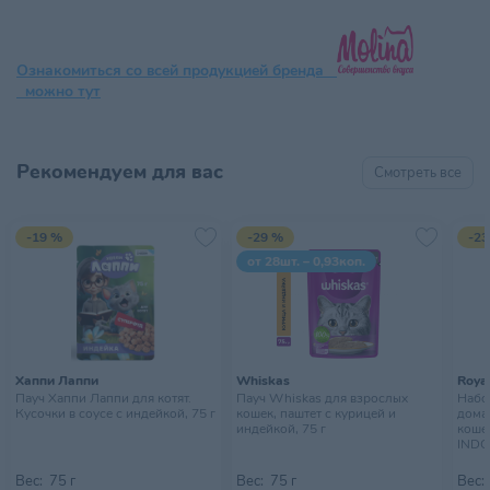
Ознакомиться со всей продукцией бренда
можно тут
Рекомендуем для вас
Смотреть все
-19 %
-29 %
-23
от 28шт. – 0,93коп.
Хаппи Лаппи
Whiskas
Royal
Пауч Хаппи Лаппи для котят.
Пауч Whiskas для взрослых
Набор
Кусочки в соусе с индейкой, 75 г
кошек, паштет с курицей и
дома
индейкой, 75 г
кошек
INDO
10х85
Вес:
75 г
Вес:
75 г
Вес: