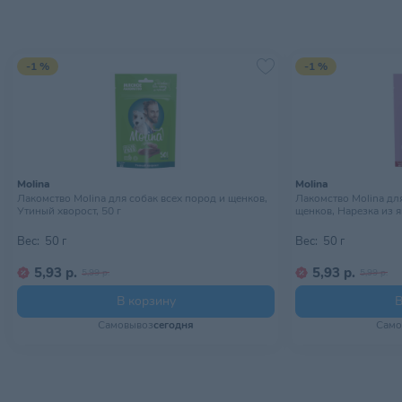
-1 %
-1 %
Molina
Molina
Лакомство Molina для собак всех пород и щенков,
Лакомство Molina дл
Утиный хворост, 50 г
щенков, Нарезка из я
Вес:
50 г
Вес:
50 г
5,93 р.
5,93 р.
5,99 р.
5,99 р.
В корзину
В
Самовывоз
сегодня
Само