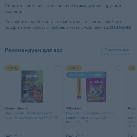
Обратите внимание, что скидки не суммируются с другими
акциями.
Не упустите возможность позаботиться о своем любимце и
подарить ему заботу и любовь вместе с
«Еплюс» и ZOOBAZAR
!
Рекомендуем для вас
Смотреть все
-19 %
-29 %
-23
от 28шт. – 0,93коп.
Хаппи Лаппи
Whiskas
Royal
Пауч Хаппи Лаппи для котят.
Пауч Whiskas для взрослых
Набор
Кусочки в соусе с индейкой, 75 г
кошек, паштет с курицей и
дома
индейкой, 75 г
кошек
INDO
10х85
Вес:
75 г
Вес:
75 г
Вес: