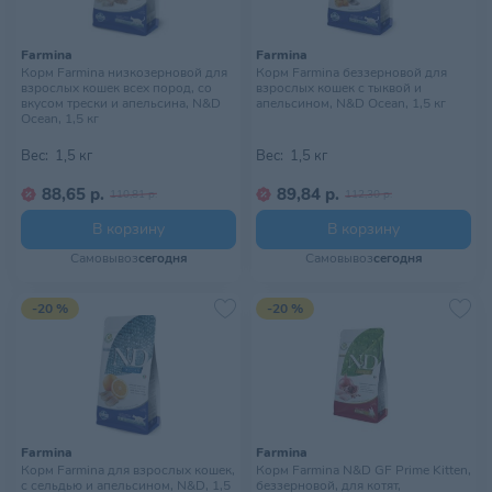
Farmina
Farmina
Корм Farmina низкозерновой для
Корм Farmina беззерновой для
взрослых кошек всех пород, со
взрослых кошек с тыквой и
вкусом трески и апельсина, N&D
апельсином, N&D Ocean, 1,5 кг
Ocean, 1,5 кг
Вес:
1,5 кг
Вес:
1,5 кг
88,65 р.
89,84 р.
110,81 р.
112,30 р.
В корзину
В корзину
Самовывоз
сегодня
Самовывоз
сегодня
-20 %
-20 %
Farmina
Farmina
Корм Farmina для взрослых кошек,
Корм Farmina N&D GF Prime Kitten,
с сельдью и апельсином, N&D, 1,5
беззерновой, для котят,