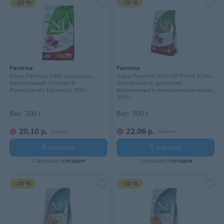
-20 %
-20 %
Farmina
Farmina
Корм Farmina N&D для кошек,
Корм Farmina N&D GF Prime Kitten,
беззерновой, Chicken &
беззерновой, для котят,
Pomegranate Neutered, 300 г
беременных и лактирующих кошек,
300 г
Вес:
300 г
Вес:
300 г
20,10 р.
22,06 р.
25,12 р.
27,58 р.
В корзину
В корзину
Самовывоз
сегодня
Самовывоз
сегодня
-20 %
-20 %