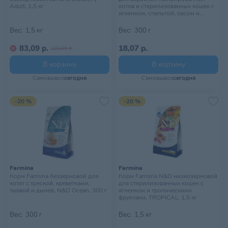
Adult, 1,5 кг
котов и стерилизованных кошек с
ягненком, спельтой, овсом и
тропическими фруктами,
TROPICAL, 300 г
Вес:
1,5 кг
Вес:
300 г
83,09 р.
18,07 р.
103,86 р.
В корзину
В корзину
Самовывоз
сегодня
Самовывоз
сегодня
-20 %
-20 %
Farmina
Farmina
Корм Farmina беззерновой для
Корм Farmina N&D низкозерновой
котят с треской, креветками,
для стерилизованных кошек с
тыквой и дыней, N&D Ocean, 300 г
ягненком и тропическими
фруктами, TROPICAL, 1,5 кг
Вес:
300 г
Вес:
1,5 кг