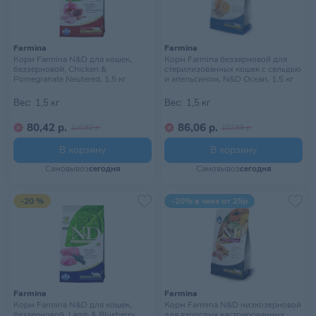
Farmina
Farmina
Корм Farmina N&D для кошек,
Корм Farmina беззерновой для
беззерновой, Chicken &
стерилизованных кошек с сельдью
Pomegranate Neutered, 1,5 кг
и апельсином, N&D Ocean, 1,5 кг
Вес:
1,5 кг
Вес:
1,5 кг
80,42 р.
86,06 р.
100,52 р.
107,58 р.
В корзину
В корзину
Самовывоз
сегодня
Самовывоз
сегодня
-20 %
-20% в чеке от 25р
Farmina
Farmina
Корм Farmina N&D для кошек,
Корм Farmina N&D низкозерновой
беззерновой, Lamb & Blueberry
для взрослых кастрированных