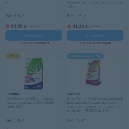
кг
беременных и лактирующих кошек,
1,5 кг
Вес:
1,5 кг
Вес:
1,5 кг
88,98 р.
91,19 р.
111,23 р.
113,99 р.
В корзину
В корзину
Самовывоз
сегодня
Самовывоз
сегодня
-20 %
-20% в чеке от 25р
Farmina
Farmina
Корм Farmina N&D для кошек,
Корм Farmina N&D низкозерновой
беззерновой, Lamb & Blueberry
для взрослых кошек с курицей,
Adult, 300 г
спельтой, овсом и тропическими
фруктами, TROPICAL, 300 г
Вес:
300 г
Вес:
300 г