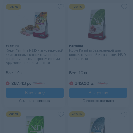
-20 %
-20 %
Farmina
Farmina
Корм Farmina N&D низкозерновой
Корм Farmina беззерновой для
для взрослых кошек с курицей,
кошек, с курицей и гранатом, N&D
спельтой, овсом и тропическими
Prime, 10 кг
фруктами, TROPICAL, 10 кг
Вес:
10 кг
Вес:
10 кг
287,43 р.
349,92 р.
359,29 р.
437,40 р.
В корзину
В корзину
Самовывоз
сегодня
Самовывоз
сегодня
-20 %
-20 %