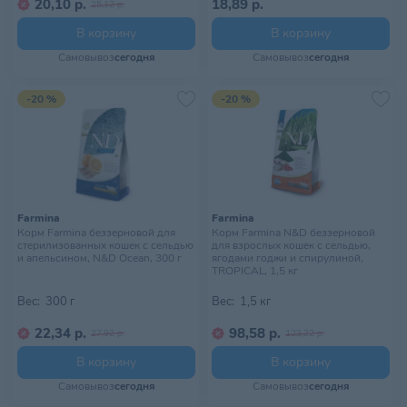
20,10 р.
18,89 р.
25,12 р.
В корзину
В корзину
Самовывоз
сегодня
Самовывоз
сегодня
-20 %
-20 %
Farmina
Farmina
Корм Farmina беззерновой для
Корм Farmina N&D беззерновой
стерилизованных кошек с сельдью
для взрослых кошек с сельдью,
и апельсином, N&D Ocean, 300 г
ягодами годжи и спирулиной,
TROPICAL, 1,5 кг
Вес:
300 г
Вес:
1,5 кг
22,34 р.
98,58 р.
27,92 р.
123,22 р.
В корзину
В корзину
Самовывоз
сегодня
Самовывоз
сегодня