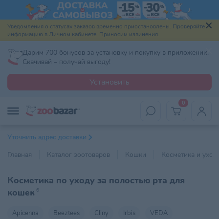
Уведомления о статусах заказов временно приостановлены. Проверяйте
информацию в Личном кабинете. Приносим извинения.
Дарим 700 бонусов за установку и покупку в приложении.
Скачивай – получай выгоду!
Установить
0
Уточнить адрес доставки
Главная
Каталог зоотоваров
Кошки
Косметика и уход
Косметика по уходу за полостью рта для
кошек
6
Apicenna
Beeztees
Cliny
Irbis
VEDA