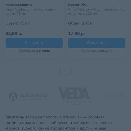
Агроветзащита
Doctor VIC
Гель Fitodoc, для зубов кошек и
Спрей Doctor VIC для чистки зубов
собак, 75 мл
животных, 100 мл
Объем:
75 мл
Объем:
100 мл
33,99 р.
17,99 р.
В корзину
В корзину
Самовывоз
сегодня
Самовывоз
сегодня
1
Регулярный уход за полостью рта кошек — хорошая
профилактика заболеваний дёсен и зубов: их выпадения,
кариеса, зубного камня, пародонтоза и других. А ещё