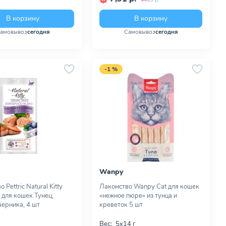
В корзину
В корзину
амовывоз
сегодня
Самовывоз
сегодня
-1 %
Wanpy
 Pettric Natural Kitty
Лакомство Wanpy Cat для кошек
 для кошек Тунец,
«нежное пюре» из тунца и
черника, 4 шт
креветок 5 шт
Вес:
5х14 г