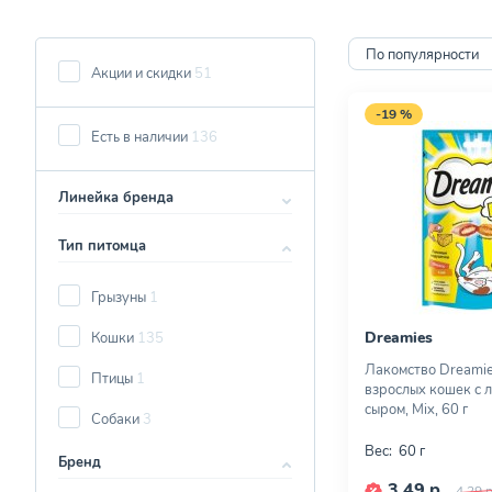
По популярности
Акции и скидки
51
-19 %
Есть в наличии
136
Линейка бренда
Тип питомца
Грызуны
1
Dreamies
Кошки
135
Лакомство Dreamie
Птицы
1
взрослых кошек с л
сыром, Mix, 60 г
Собаки
3
Вес:
60 г
Бренд
3,49 р.
4,29 р