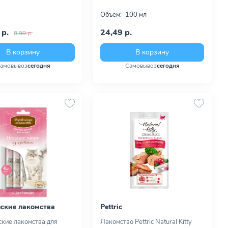
Объем:
100 мл
 р.
24,49 р.
8,99 р.
В корзину
В корзину
амовывоз
сегодня
Самовывоз
сегодня
ские лакомства
Pettric
кие лакомства для
Лакомство Pettric Natural Kitty