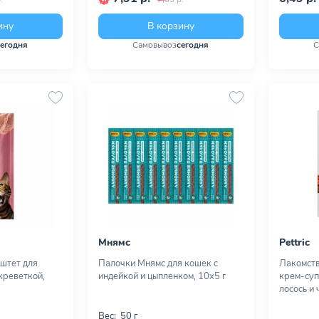
ину
В корзину
сегодня
Самовывоз
сегодня
С
Мнямс
Pettric
аштет для
Палочки Мнямс для кошек с
Лакомство
креветкой,
индейкой и цыпленком, 10х5 г
крем-суп
лосось и 
Вес:
50 г