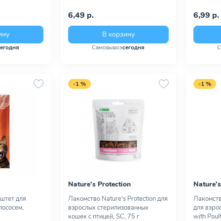
6,49 р.
6,99 р.
ину
В корзину
сегодня
Самовывоз
сегодня
С
-1 %
-1 %
Nature's Protection
Nature's
аштет для
Лакомство Nature's Protection для
Лакомство
лососем,
взрослых стерилизованных
для взро
кошек с птицей, SC, 75 г
with Poult