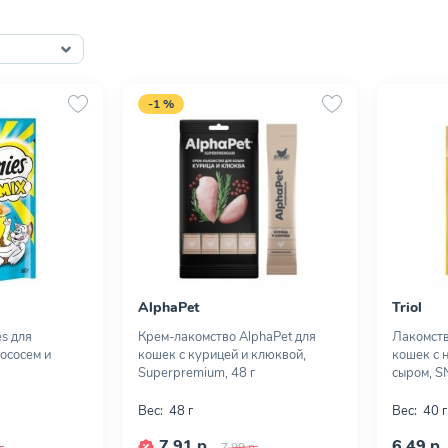
-1 %
AlphaPet
Triol
s для
Крем-лакомство AlphaPet для
Лакомств
ососем и
кошек с курицей и клюквой,
кошек с 
Superpremium, 48 г
сыром, S
Вес:
48 г
Вес:
40 г
7,91 р.
6,49 р.
.
7,99 р.