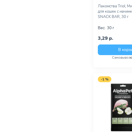
Лакомства Triol, 
для кошек с начинк
SNACK BAR, 30 г
Вес:
30 г
3,29 р.
В корз
Самовывоз
-1 %