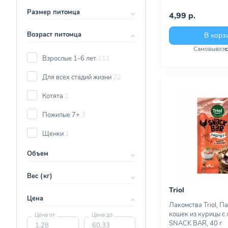
Размер питомца
4,99 р.
Возраст питомца
В корз
Самовывоз
Взрослые 1-6 лет
111
Для всех стадий жизни
22
Котята
1
Пожилые 7+
3
Щенки
1
Объем
Вес (кг)
Triol
Цена
Лакомства Triol, П
кошек из курицы с 
Цена от
Цена до
SNACK BAR, 40 г