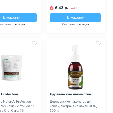
6,43 р.
6,49 р.
В корзину
В корзину
амовывоз
сегодня
Самовывоз
сегодня
 Protection
Деревенские лакомства
 Nature's Protection,
Деревенские лакомства для
слых кошек с птицей, SC
кошек, экстракт кошачей мяты,
ry Oral Care, 75 г
100 мл