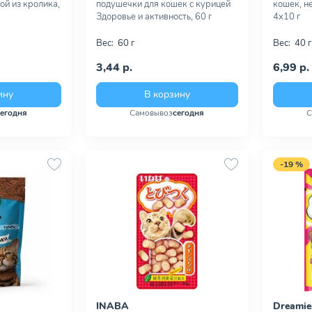
ой из кролика,
подушечки для кошек с курицей
кошек, н
Здоровье и активность, 60 г
4х10 г
Вес:
60 г
Вес:
40 г
3,44 р.
6,99 р.
ину
В корзину
сегодня
Самовывоз
сегодня
С
-19 %
INABA
Dreamie