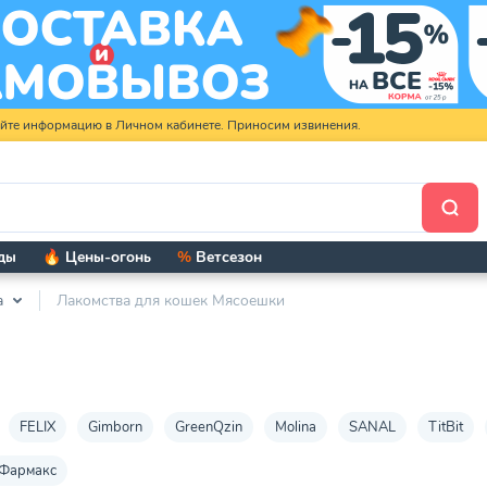
яйте информацию в Личном кабинете. Приносим извинения.
ды
🔥 Цены-огонь
%
Ветсезон
а
Лакомства для кошек Мясоешки
FELIX
Gimborn
GreenQzin
Molina
SANAL
TitBit
Фармакс