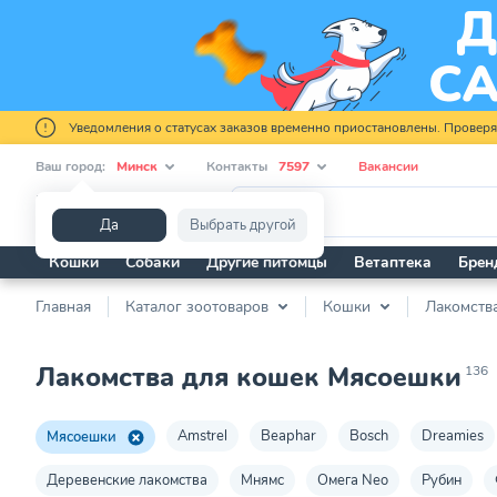
Уведомления о статусах заказов временно приостановлены. Провер
Ваш город:
Минск
Контакты
7597
Вакансии
Я ищу...
Да
Выбрать другой
Кошки
Собаки
Другие питомцы
Ветаптека
Брен
Главная
Каталог зоотоваров
Кошки
Лакомств
Лакомства для кошек Мясоешки
136
Amstrel
Beaphar
Bosch
Dreamies
Мясоешки
Деревенские лакомства
Мнямс
Омега Nео
Рубин