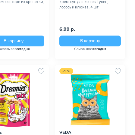
ежное пюре из креветки,
крем-суп для кошек Тунец,
лосось и клюква, 4 шт
6,99 р.
В корзину
В корзину
амовывоз
сегодня
Самовывоз
сегодня
-1 %
s
VEDA