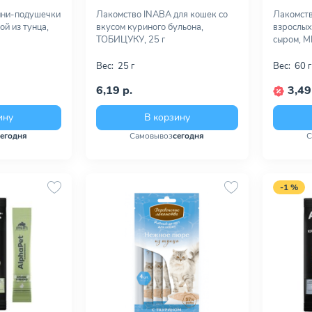
Мини-подушечки
Лакомство INABA для кошек со
Лакомств
ой из тунца,
вкусом куриного бульона,
взрослых
ТОБИЦУКУ, 25 г
сыром, MI
Вес:
25 г
Вес:
60 г
6,19 р.
3,49
ину
В корзину
сегодня
Самовывоз
сегодня
С
-1 %