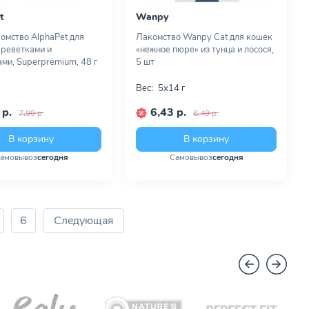
t
Wanpy
омство AlphaPet для
Лакомство Wanpy Cat для кошек
креветками и
«нежное пюре» из тунца и лосося,
ми, Superpremium, 48 г
5 шт
Вес:
5х14 г
 р.
6,43 р.
7,99 р.
6,49 р.
В корзину
В корзину
амовывоз
сегодня
Самовывоз
сегодня
6
Следующая