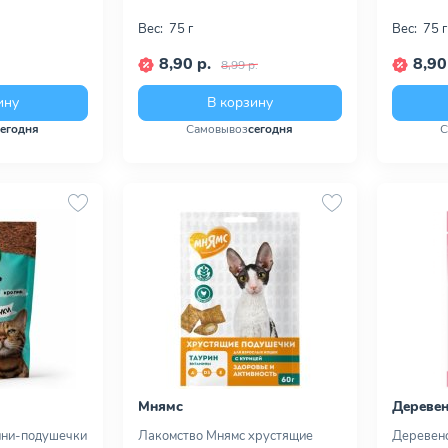
Вес:
75 г
Вес:
75 г
8,90 р.
8,90
8,99 р.
ину
В корзину
сегодня
Самовывоз
сегодня
С
Мнямс
Деревен
Мини-подушечки
Лакомство Мнямс хрустящие
Деревенс