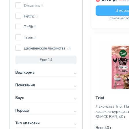
Dreamies
9
В корз
Pettric
8
Самовывоз
TitBit
8
Trixie
2
Деревенские лакомства
26
Еще 14
Вид корма
Показания
Вкус
Triol
Лакомства Triol, П
Порода
кошек из курицы с 
SNACK BAR, 40 г
Тип упаковки
Вес:
40 г