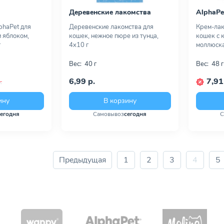
Деревенские лакомства
AlphaPe
phaPet для
Деревенские лакомства для
Крем-лак
 яблоком,
кошек, нежное пюре из тунца,
кошек с 
г
4х10 г
моллюска
Вес:
40 г
Вес:
48 г
6,99 р.
7,91
.
ину
В корзину
сегодня
Самовывоз
сегодня
С
Предыдущая
1
2
3
4
5