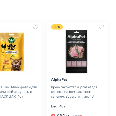
-1 %
AlphaPet
а Triol, Мини-роллы для
Крем-лакомство AlphaPet для
начинкой из курицы с
кошек с тунцом и льняным
NACK BAR, 40 г
семенем, Superpremium, 48 г
Вес:
48 г
7,91 р.
7,99 р.