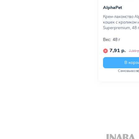
AlphaPet
Крем-лакомство Al
кошек с кроликом и
Superpremium, 48 
Вес:
48 г
7,91 р.
7,99 р
В корз
Самовывоз