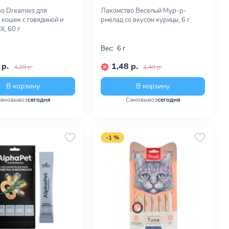
о Dreamies для
Лакомство Веселый Мур-р-
 кошек с говядиной и
рмелад со вкусом курицы, 6 г
X, 60 г
Вес:
6 г
 р.
1,48 р.
4,29 р.
1,49 р.
В корзину
В корзину
амовывоз
сегодня
Самовывоз
сегодня
-1 %