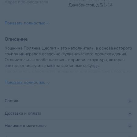
Адрес производителя
Декабристов, д.5/1-14
Вес
3 кг
Показать полностью
Вид наполнителя
Цеолитовый наполнитель
Описание
Для всех стадий жизни
,
Кошкина Полянка Цеолит - это наполнитель, в основе которого
Возраст питомца
Взрослые 1-6 лет
,
Пожилые 7+
,
группа минералов осадочно-вулканического происхождения.
Котята
Отличительная особенностью - пористая структура, которая
впитывает влагу и запахи за считанные секунды.
ООО "Трибьют",
Импортер в РБ
Наполнитель напоминает привычный для кошек грунт, поэтому
РБ,г.Минск,ул.Декабристов,д.5,пом.
питомцы быстро приучаются к справлению нужды в
Показать полностью
определенном месте. Размер гранул - 1,5-3 мм.
Объем
5 л
Поставщик
Трибьют
Состав
Производитель
ООО Трибьют
Доставка и оплата
Для всех пород
,
Крупный
,
Наличие в магазинах
Размер питомца
Средний
,
Малый