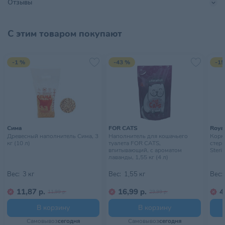
Отзывы
Страна происхождения
БЕЛАРУСЬ
Тип питомца
Кошки
С этим товаром покупают
Тип упаковки
Мешок
-1 %
-43 %
-15
Хранить в сухом, прохладном
Условия хранения
месте, недоступном для детей
Сима
FOR CATS
Royal
Древесный наполнитель Сима, 3
Наполнитель для кошачьего
Корм 
кг (10 л)
туалета FOR CATS,
стер
впитывающий, с ароматом
Steril
лаванды, 1,55 кг (4 л)
Вес:
3 кг
Вес:
1,55 кг
Вес:
11,87 р.
16,99 р.
4
11,99 р.
29,99 р.
В корзину
В корзину
Самовывоз
сегодня
Самовывоз
сегодня