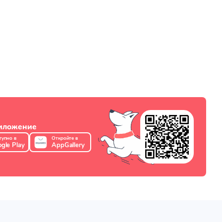
риложение
тупно в
Откройте в
gle Play
AppGallery