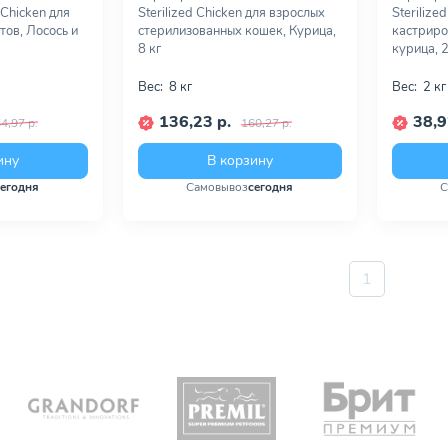
 Chicken для
Sterilized Chicken для взрослых
Sterilize
тов, Лосось и
стерилизованных кошек, Курица,
кастриро
8 кг
курица, 2
Вес:
8 кг
Вес:
2 кг
136,23 р.
38,9
4,97 р.
160,27 р.
ину
В корзину
сегодня
Самовывоз
сегодня
С
1