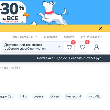
Наши магазины
Доставка
Оплата
Пункты выдачи
0
0
Доставка или самовывоз
Выберите способ получения
Доставка с 10 до 22
Бесплатно от 59 руб.
ля кошек Brit
appy Cat
Hill's
Josera
Orijen
Perfect Fit
PREMIL