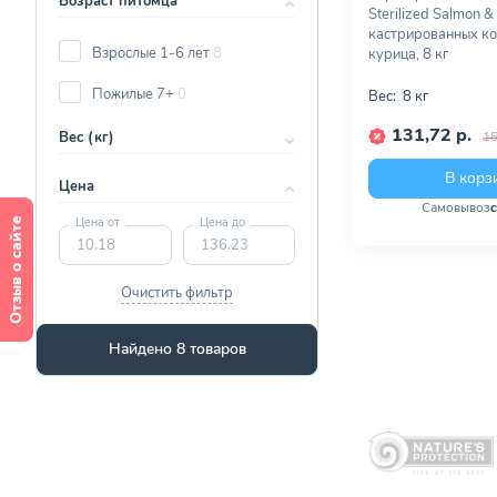
Возраст питомца
Sterilized Salmon &
кастрированных ко
Взрослые 1-6 лет
8
курица, 8 кг
Пожилые 7+
0
Вес:
8 кг
131,72 р.
15
Вес (кг)
В корз
Цена
Самовывоз
Цена от
Цена до
Отзыв о сайте
Очистить фильтр
Найдено 8 товаров