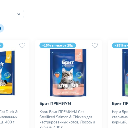
р
-15% в чеке от 25р
-15% в 
Брит ПРЕМИУМ
Брит П
Cat Duck &
Корм Брит ПРЕМИУМ Cat
Корм Бр
лизованных
Sterilized Salmon & Chicken для
стерилиз
ца, 400 г
кастрированных котов, Лосось и
курицей, 
курица, 400 г