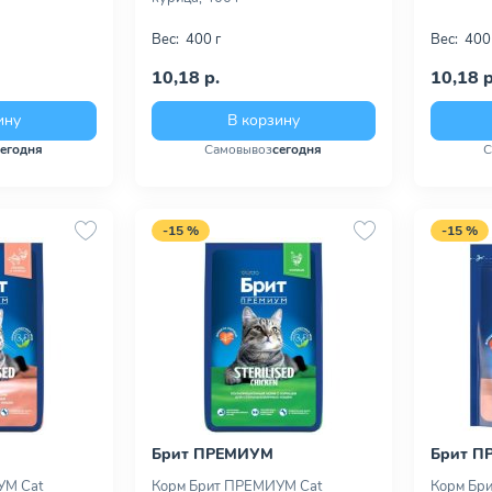
Вес:
400 г
Вес:
400
10,18 р.
10,18 р
ину
В корзину
сегодня
Самовывоз
сегодня
С
-15 %
-15 %
Брит ПРЕМИУМ
Брит П
УМ Cat
Корм Брит ПРЕМИУМ Cat
Корм Бр