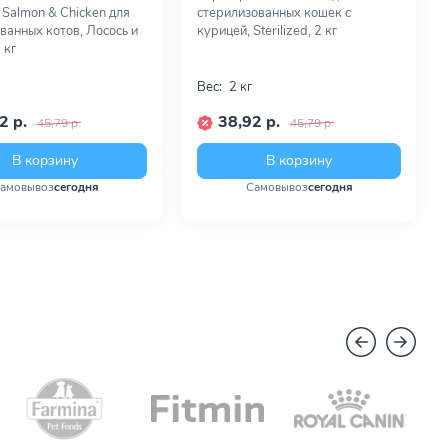
d Salmon & Chicken для
стерилизованных кошек с
ванных котов, Лосось и
курицей, Sterilized, 2 кг
 кг
Вес:
2 кг
2 р.
38,92 р.
45,79 р.
45,79 р.
В корзину
В корзину
амовывоз
сегодня
Самовывоз
сегодня