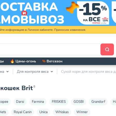
яйте информацию в Личном кабинете. Приносим извинения.
ды
🔥 Цены-огонь
%
Ветсезон
рма
Для контроля веса
Сухой корм для контроля веса д
кошек Brit
8
copee
Darsi
Farmina
FRISKIES
GOSBI
Grandorf
H
iets
Royal Canin
Unica
Whiskas
Winner