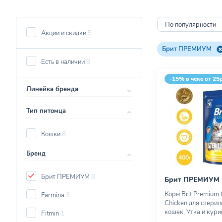
По популярности
Акции и скидки
5
Брит ПРЕМИУМ
Есть в наличии
8
-15% в чеке от 25
Линейка бренда
Тип питомца
Кошки
8
Бренд
Брит ПРЕМИУМ
8
Брит ПРЕМИУМ
Корм Brit Premium 
Farmina
3
Chicken для стери
кошек, Утка и кури
Fitmin
1