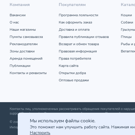
Компания
Покупателям
Катал
Вакансии
Программа лояльности
Кошки
О нас
Как оформить заказ
Собаки
Наши магазины
Доставка и оплата
Грызун
Пункты самовывоза
Правила публикации отзывов
Птицы
Рекламодателям
Возврат и обмен товара
Рыбы и 
Зоны доставки
Правовая информация
Ветапте
Аренда помещений
Права потребителя
Публикации
Карта сайта
Контакты и реквизиты
Открытки добра
Оптовые продажи
Контакты лиц, уполномоченных рассматривать обращения покупателей о нару
support@zoobazar.by
; Отдел торговли и услуг Администрации Первомайского р-н
Мы используем файлы cookie.
© zoobazar.by 2026 | ООО «Ветзообазар», УНП 192636458 | г. Минск, пр-т Дзержи
Это поможет нам улучшить работу сайта. Нажимая к
Интернет-магазин зарегистрирован в торговом реестре 25.03.2020 г. | Регистр
Настроить