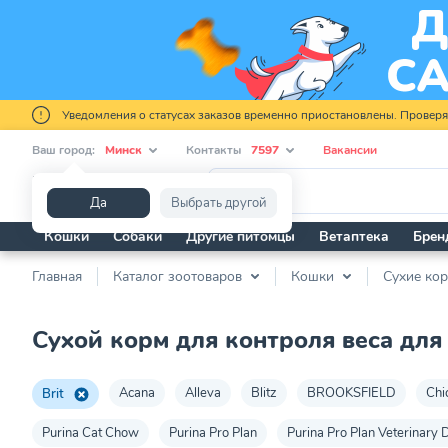
Уведомления о статусах заказов временно приостановлены. Провер
Ваш город:
Минск
Контакты
7597
Вакансии
Я ищу...
Да
Выбрать другой
Кошки
Собаки
Другие питомцы
Ветаптека
Брен
Главная
Каталог зоотоваров
Кошки
Сухие ко
Сухой корм для контроля веса для 
Acana
Alleva
Blitz
BROOKSFIELD
Chi
Brit
Purina Cat Chow
Purina Pro Plan
Purina Pro Plan Veterinary D