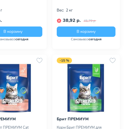
 г
Вес:
2 кг
.
38,92 р.
45,79 р.
В корзину
В корзину
амовывоз
сегодня
Самовывоз
сегодня
-15 %
РЕМИУМ
Брит ПРЕМИУМ
ит ПРЕМИУМ Cat
Корм Брит ПРЕМИУМ для