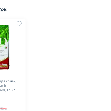
аж
для кошек,
en &
ed, 1,5 кг
52 р.