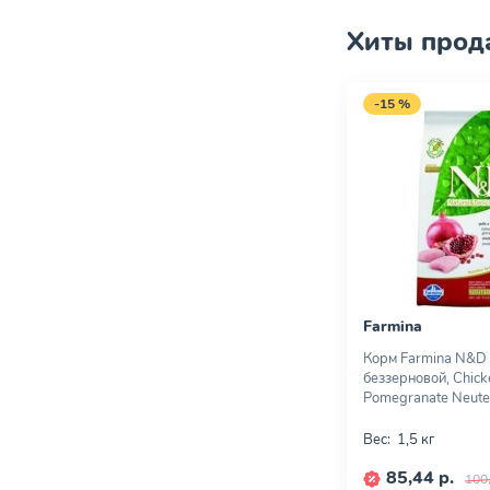
Хиты прод
-15 %
Farmina
Корм Farmina N&D 
беззерновой, Chick
Pomegranate Neuter
Вес:
1,5 кг
85,44 р.
100,