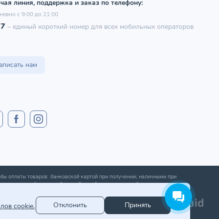
чая линия, поддержка и заказ по телефону:
невно с 9:00 до 21:00
97
–
единый короткий номер для всех мобильных операторов
аписать нам
бы оплаты товаров: банковской картой при получении; наличными при
ении; оплата банковской картой онлайн; оплата картой рассрочки.
Отклонить
Принять
лов cookie.