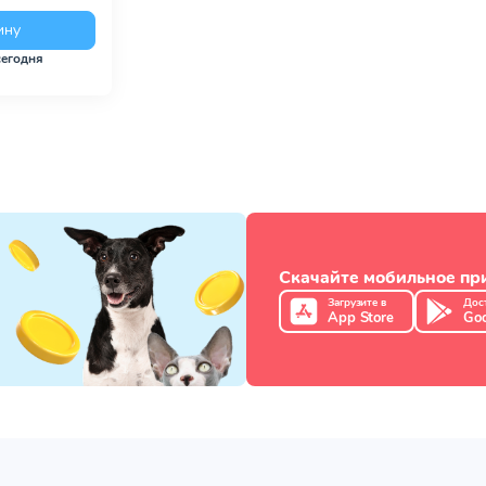
ину
сегодня
Скачайте мобильное п
Загрузите в
Дос
App Store
Goo