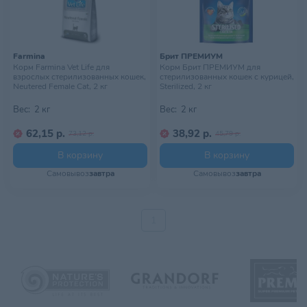
Farmina
Брит ПРЕМИУМ
Корм Farmina Vet Life для
Корм Брит ПРЕМИУМ для
взрослых стерилизованных кошек,
стерилизованных кошек с курицей,
Neutered Female Cat, 2 кг
Sterilized, 2 кг
Вес:
2 кг
Вес:
2 кг
62,15 р.
38,92 р.
73,12 р.
45,79 р.
В корзину
В корзину
Самовывоз
завтра
Самовывоз
завтра
1