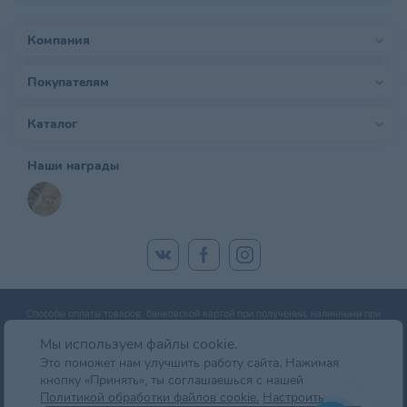
Компания
Покупателям
Каталог
Наши награды
Способы оплаты товаров: банковской картой при получении; наличными при
получении; оплата банковской картой онлайн; оплата картой рассрочки.
Мы используем файлы cookie.
Это поможет нам улучшить работу сайта. Нажимая
кнопку «Принять», ты соглашаешься с нашей
© zoobazar.by 2026 | ООО «Ветзообазар», УНП 192636458 | г. Минск, пр-т
Политикой обработки файлов cookie.
Настроить
Дзержинского, д. 5, оф.блок 2 (7 этаж)