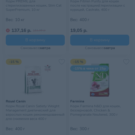
Корм PREMIL для
Корм Fitmin Purity для кошек
стерилизованных кошек, Slim Cat
после кастрации/стерилизации с
SuperPremium, 10 кг
курицей, Castrate, 400 г
Вес:
10 кг
Вес:
400 г
137,16 р.
19,05 р.
161,36 р.
В корзину
В корзину
Самовывоз
завтра
Самовывоз
завтра
-15 %
-15 %
-15% в чеке от 25р
Royal Canin
Farmina
Корм Royal Canin Satiety Weight
Корм Farmina N&D для кошек,
Management диетический для
беззерновой, Chicken &
взрослых кошек рекомендованный
Pomegranate Neutered, 300 г
для снижения веса 400 г
Вес:
400 г
Вес:
300 г