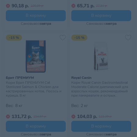
90,18 р.
65,71 р.
106,09 р.
77,31 р.
В корзину
В корзину
Самовывоз
завтра
Самовывоз
завтра
-15 %
-15 %
Брит ПРЕМИУМ
Royal Canin
Корм Брит ПРЕМИУМ Cat
Корм Royal Canin Gastrointestinal
Sterilized Salmon & Chicken для
Moderate Calorie диетический для
кастрированных котов, Лосось и
взрослых кошек, рекомендуемый
курица, 8 кг
при панкреатите и острых
расстройствах пищеварения.
Ветеринарная диета, 2 кг
Вес:
8 кг
Вес:
2 кг
131,72 р.
104,03 р.
154,97 р.
122,39 р.
В корзину
В корзину
Самовывоз
завтра
Самовывоз
завтра