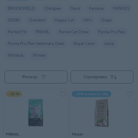
BROOKSFIELD
Chicopee
Darsi
Farmina
FRISKIES
GOSBI
Grandorf
Happy Cat
Hill's
Orijen
Perfect Fit
PREMIL
Purina Cat Chow
Purina Pro Plan
Purina Pro Plan Veterinary Diets
Royal Canin
Unica
Whiskas
Winner
Фильтр
Сортировка
-15 %
-15% в чеке от 25р
PREMIL
Fitmin