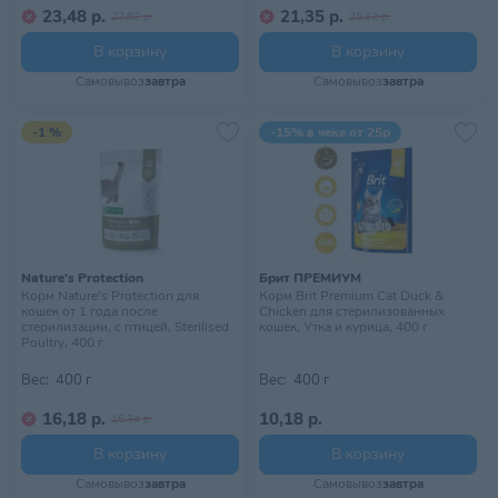
23,48 р.
21,35 р.
27,62 р.
25,12 р.
В корзину
В корзину
Самовывоз
завтра
Самовывоз
завтра
-1 %
-15% в чеке от 25р
Nature's Protection
Брит ПРЕМИУМ
Корм Nature's Protection для
Корм Brit Premium Cat Duck &
кошек от 1 года после
Chicken для стерилизованных
стерилизации, с птицей, Sterilised
кошек, Утка и курица, 400 г
Poultry, 400 г
Вес:
400 г
Вес:
400 г
16,18 р.
10,18 р.
16,34 р.
В корзину
В корзину
Самовывоз
завтра
Самовывоз
завтра