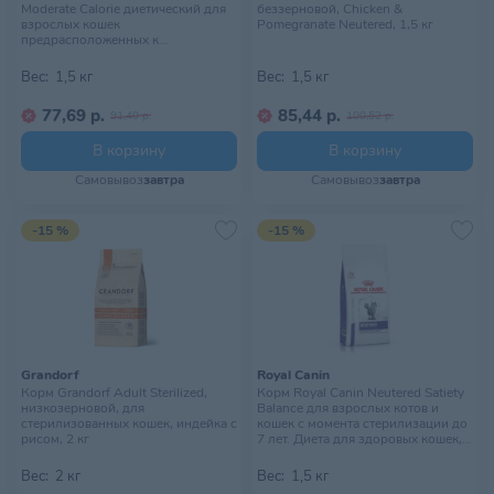
Moderate Calorie диетический для
беззерновой, Chicken &
взрослых кошек
Pomegranate Neutered, 1,5 кг
предрасположенных к
мочекаменной болезни,1,5кг
Вес:
1,5 кг
Вес:
1,5 кг
77,69 р.
85,44 р.
91,40 р.
100,52 р.
В корзину
В корзину
Самовывоз
завтра
Самовывоз
завтра
-15 %
-15 %
Grandorf
Royal Canin
Корм Grandorf Adult Sterilized,
Корм Royal Canin Neutered Satiety
низкозерновой, для
Balance для взрослых котов и
стерилизованных кошек, индейка с
кошек с момента стерилизации до
рисом, 2 кг
7 лет. Диета для здоровых кошек,
1,5 кг
Вес:
2 кг
Вес:
1,5 кг