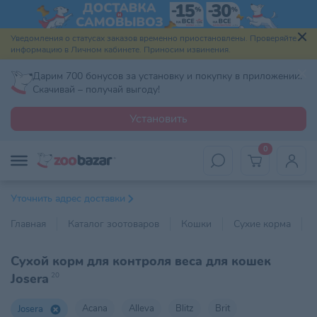
Уведомления о статусах заказов временно приостановлены. Проверяйте
информацию в Личном кабинете. Приносим извинения.
Дарим 700 бонусов за установку и покупку в приложении.
Скачивай – получай выгоду!
Установить
0
Уточнить адрес доставки
Главная
Каталог зоотоваров
Кошки
Сухие корма
Сухой корм для контроля веса для кошек
Josera
20
Acana
Alleva
Blitz
Brit
Josera