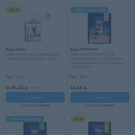
-15 %
-15% в чеке от 25р
Royal Canin
Брит ПРЕМИУМ
Корм Royan Canin для кошек при
Корм Брит ПРЕМИУМ Cat
ожирении, Satiety Feline, 1,5 кг
Sterilized Salmon & Chicken для
кастрированных котов, Лосось и
курица, 400 г
Вес:
1,5 кг
Вес:
400 г
81,22 р.
10,16 р.
95,55 р.
В корзину
В корзину
Самовывоз
завтра
Самовывоз
завтра
-15% в чеке от 25р
-15 %