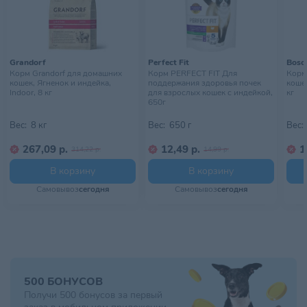
Grandorf
Perfect Fit
Bosc
Корм Grandorf для домашних
Корм PERFECT FIT Для
Корм
кошек, Ягненок и индейка,
поддержания здоровья почек
кошек
Indoor, 8 кг
для взрослых кошек с индейкой,
кг
650г
Вес:
8 кг
Вес:
650 г
Вес:
267,09 р.
12,49 р.
1
314,22 р.
14,99 р.
В корзину
В корзину
Самовывоз
сегодня
Самовывоз
сегодня
500 БОНУСОВ
Получи 500 бонусов за первый