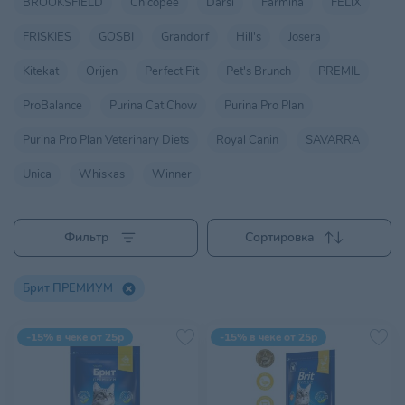
BROOKSFIELD
Chicopee
Darsi
Farmina
FELIX
FRISKIES
GOSBI
Grandorf
Hill's
Josera
Kitekat
Orijen
Perfect Fit
Pet's Brunch
PREMIL
ProBalance
Purina Cat Chow
Purina Pro Plan
Purina Pro Plan Veterinary Diets
Royal Canin
SAVARRA
Unica
Whiskas
Winner
Фильтр
Сортировка
Брит ПРЕМИУМ
-15% в чеке от 25р
-15% в чеке от 25р