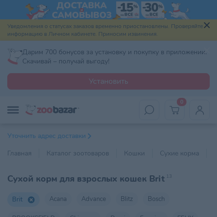
Уведомления о статусах заказов временно приостановлены. Проверяйте
информацию в Личном кабинете. Приносим извинения.
Дарим 700 бонусов за установку и покупку в приложении.
Скачивай – получай выгоду!
Установить
0
Уточнить адрес доставки
Главная
Каталог зоотоваров
Кошки
Сухие корма
Сухой корм для взрослых кошек Brit
13
Acana
Advance
Blitz
Bosch
Brit