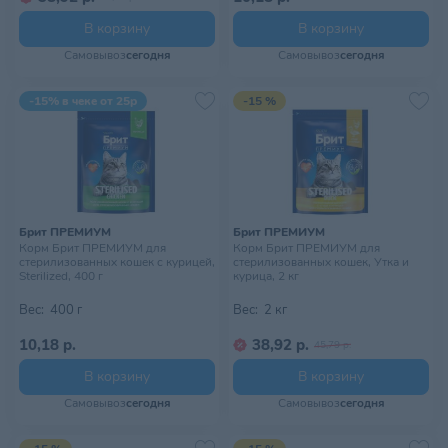
В корзину
В корзину
Самовывоз
сегодня
Самовывоз
сегодня
-15% в чеке от 25р
-15 %
Брит ПРЕМИУМ
Брит ПРЕМИУМ
Корм Брит ПРЕМИУМ для
Корм Брит ПРЕМИУМ для
стерилизованных кошек с курицей,
стерилизованных кошек, Утка и
Sterilized, 400 г
курица, 2 кг
Вес:
400 г
Вес:
2 кг
10,18 р.
38,92 р.
45,79 р.
В корзину
В корзину
Самовывоз
сегодня
Самовывоз
сегодня