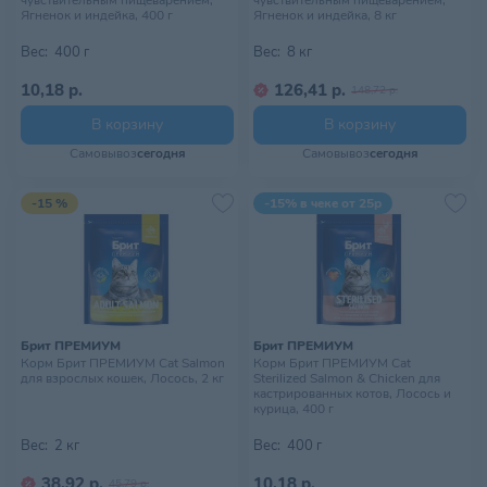
чувствительным пищеварением,
чувствительным пищеварением,
Ягненок и индейка, 400 г
Ягненок и индейка, 8 кг
Вес:
400 г
Вес:
8 кг
10,18 р.
126,41 р.
148,72 р.
В корзину
В корзину
Самовывоз
сегодня
Самовывоз
сегодня
-15 %
-15% в чеке от 25р
Брит ПРЕМИУМ
Брит ПРЕМИУМ
Корм Брит ПРЕМИУМ Cat Salmon
Корм Брит ПРЕМИУМ Cat
для взрослых кошек, Лосось, 2 кг
Sterilized Salmon & Chicken для
кастрированных котов, Лосось и
курица, 400 г
Вес:
2 кг
Вес:
400 г
38,92 р.
10,18 р.
45,79 р.