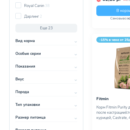
Royal Canin
38
В корз
Дарлинг
2
Самовывоз
Еще 23
-15% в чеке от 25
Вид корма
Особые серии
Показания
Вкус
Порода
Fitmin
Тип упаковки
Корм Fitmin Purity
после кастрации/ст
Размер питомца
курицей, Castrate, 