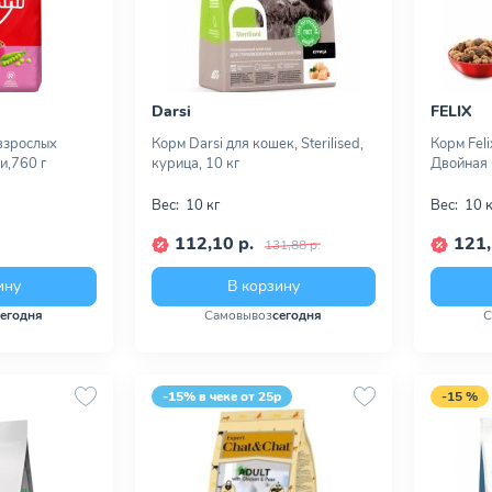
Darsi
FELIX
взрослых
Корм Darsi для кошек, Sterilised,
Корм Feli
и,760 г
курица, 10 кг
Двойная 
Вес:
10 кг
Вес:
10 к
112,10 р.
121,
131,88 р.
ину
В корзину
сегодня
Самовывоз
сегодня
С
-15% в чеке от 25р
-15 %