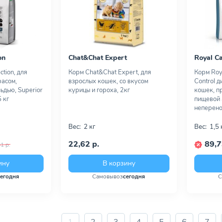
on
Chat&Chat Expert
Royal C
ction, для
Корм Chat&Chat Expert, для
Корм Roya
расом,
взрослых кошек, со вкусом
Control 
льдью, Superior
курицы и гороха, 2кг
кошек, п
 кг
пищевой 
неперенос
Вес:
2 кг
Вес:
1,5 
22,62 р.
89,7
1 р.
ину
В корзину
сегодня
Самовывоз
сегодня
С