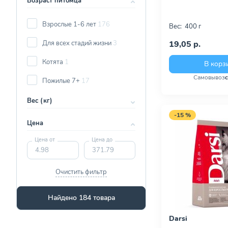
Возраст питомца
Взрослые 1-6 лет
176
Вес:
400 г
Для всех стадий жизни
3
19,05 р.
Котята
1
В корз
Самовывоз
Пожилые 7+
17
Вес (кг)
-15 %
Цена
Цена от
Цена до
Очистить фильтр
Найдено 184 товара
Darsi