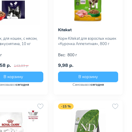
Kitekat
x, для кошек, с мясом,
Корм Kitekat для взрослых кошек
вкуснятина, 10 кг
«Курочка Аппетитная», 800 г
г
Вес:
800 г
58 р.
9,98 р.
143,03 р.
В корзину
В корзину
амовывоз
сегодня
Самовывоз
сегодня
-15 %