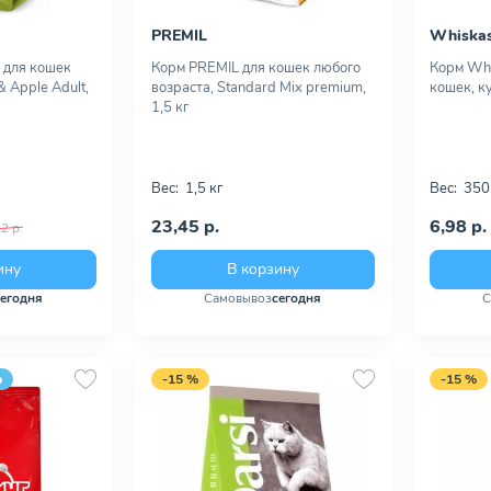
PREMIL
Whiska
 для кошек
Корм PREMIL для кошек любого
Корм Whi
& Apple Adult,
возраста, Standard Mix premium,
кошек, ку
1,5 кг
Вес:
1,5 кг
Вес:
350
23,45 р.
6,98 р.
2 р.
ину
В корзину
сегодня
Самовывоз
сегодня
С
р
-15 %
-15 %