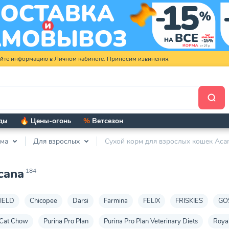
яйте информацию в Личном кабинете. Приносим извинения.
ды
🔥 Цены-огонь
%
Ветсезон
рма
Для взрослых
Сухой корм для взрослых кошек Aca
cana
184
IELD
Chicopee
Darsi
Farmina
FELIX
FRISKIES
GO
 Cat Chow
Purina Pro Plan
Purina Pro Plan Veterinary Diets
Roya