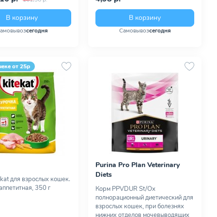
В корзину
В корзину
амовывоз
сегодня
Самовывоз
сегодня
чеке от 25р
Purina Pro Plan Veterinary
Diets
ekat для взрослых кошек.
аппетитная, 350 г
Корм PPVDUR St/Ox
полнорационный диетический для
взрослых кошек, при болезнях
нижних отделов мочевыводящих