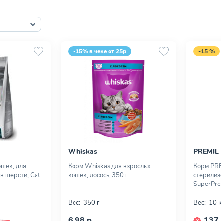
-15% в чеке от 25р
-15 %
Whiskas
PREMIL
ошек, для
Корм Whiskas для взрослых
Корм PRE
в шерсти, Cat
кошек, лосось, 350 г
стерилиз
SuperPre
Вес:
350 г
Вес:
10 к
6,98 р.
137,
2 р.