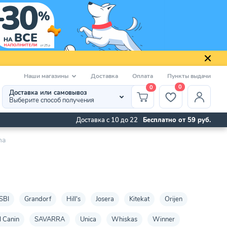
Наши магазины
Доставка
Оплата
Пункты выдачи
0
0
Доставка или самовывоз
Выберите способ получения
Доставка с 10 до 22
Бесплатно от 59 руб.
na
SBI
Grandorf
Hill's
Josera
Kitekat
Orijen
l Canin
SAVARRA
Unica
Whiskas
Winner