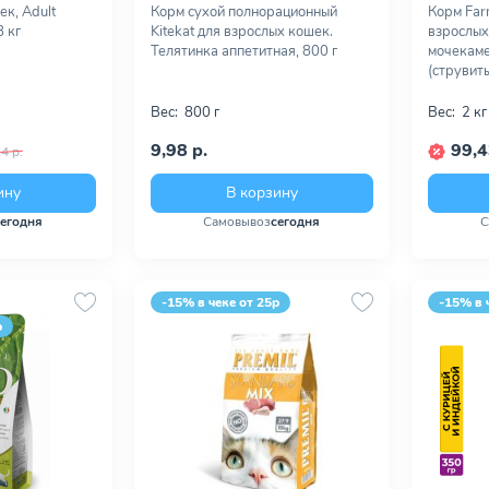
ек, Adult
Корм сухой полнорационный
Корм Farm
8 кг
Kitekat для взрослых кошек.
взрослых
Телятинка аппетитная, 800 г
мочекаме
(струвиты)
Вес:
800 г
Вес:
2 кг
9,98 р.
99,4
4 р.
ину
В корзину
сегодня
Самовывоз
сегодня
С
-15% в чеке от 25р
-15% в 
р