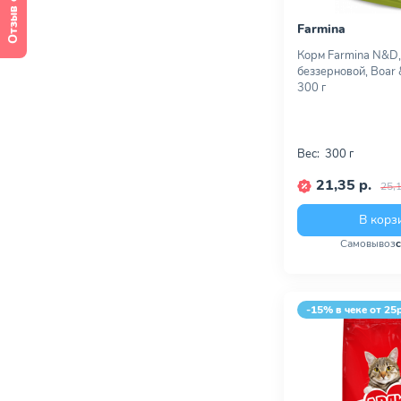
Отзыв о сайте
Farmina
Корм Farmina N&D,
беззерновой, Boar 
300 г
Вес:
300 г
21,35 р.
25,1
В корз
Самовывоз
-15% в чеке от 25