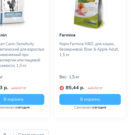
anin
Farmina
n Canin Sensitivity
Корм Farmina N&D, для кошек,
диетический для взрослых
беззерновой, Boar & Apple Adult,
рименяемый при
1,5 кг
аллергии или пищевой
имости, 1,5 кг
кг
Вес:
1,5 кг
3 р.
85,44 р.
105,57 р.
100,52 р.
В корзину
В корзину
амовывоз
сегодня
Самовывоз
сегодня