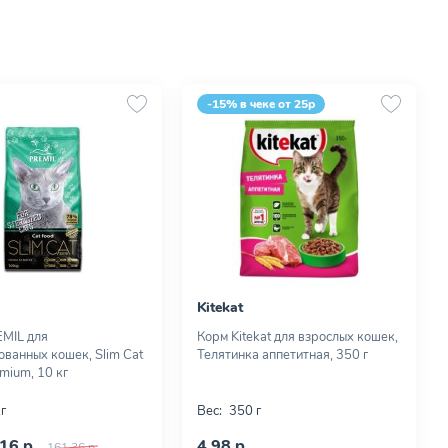
-15% в чеке от 25р
Kitekat
MIL для
Корм Kitekat для взрослых кошек,
ованных кошек, Slim Cat
Телятинка аппетитная, 350 г
mium, 10 кг
г
Вес:
350 г
16 р.
4,98 р.
161,36 р.