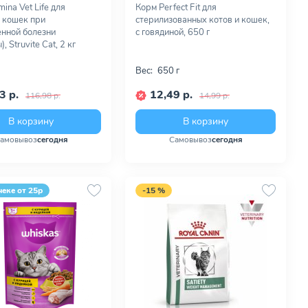
ina Vet Life для
Корм Perfect Fit для
 кошек при
стерилизованных котов и кошек,
нной болезни
с говядиной, 650 г
, Struvite Cat, 2 кг
Вес:
650 г
3 р.
12,49 р.
116,98 р.
14,99 р.
В корзину
В корзину
амовывоз
сегодня
Самовывоз
сегодня
чеке от 25р
-15 %