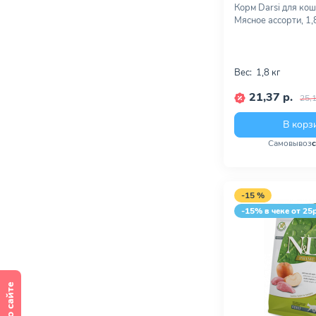
Корм Darsi для кош
Мясное ассорти, 1,
Вес:
1,8 кг
21,37 р.
25,1
В корз
Самовывоз
-15 %
-15% в чеке от 25