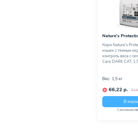
Nature's Protecti
Корм Nature's Prote
кошек с темным ок
контроль веса с се
Care DARK CAT, 1,5
Вес:
1,5 кг
66,22 р.
77,9
В корз
Самовывоз