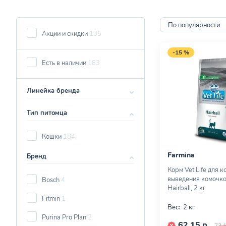
По популярности
Акции и скидки
135
-15 %
Есть в наличии
183
Линейка бренда
Тип питомца
Кошки
184
Farmina
Бренд
Корм Vet Life для к
выведения комочко
Bosch
4
Hairball, 2 кг
Fitmin
1
Вес:
2 кг
Purina Pro Plan
2
62,15 р.
73,1