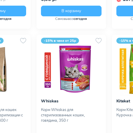
ину
В корзину
сегодня
Самовывоз
сегодня
С
р
-15% в чеке от 25р
-15% в 
Whiskas
Kitekat
 для кошек
Корм Whiskas для
Корм Kit
ерилизации с
стерилизованных кошек,
Курочка 
400 г
говядина, 350 г