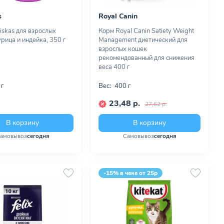
s
Royal Canin
skas для взрослых
Корм Royal Canin Satiety Weight
рица и индейка, 350 г
Management диетический для
взрослых кошек
рекомендованный для снижения
веса 400 г
 г
Вес:
400 г
23,48 р.
27,62 р.
В корзину
В корзину
амовывоз
сегодня
Самовывоз
сегодня
-15% в чеке от 25р