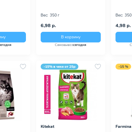
Вес:
350 г
Вес:
350
6,98 р.
4,98 р.
ину
В корзину
сегодня
Самовывоз
сегодня
С
-15% в чеке от 25р
-15 %
Kitekat
Farmina