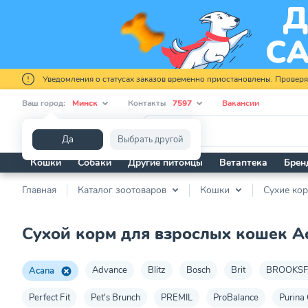
Уведомления о статусах заказов временно приостановлены. Провер
Ваш город:
Минск
Контакты
7597
Вакансии
Я ищу...
Да
Выбрать другой
Кошки
Собаки
Другие питомцы
Ветаптека
Брен
Главная
Каталог зоотоваров
Кошки
Сухие ко
Сухой корм для взрослых кошек A
Advance
Blitz
Bosch
Brit
BROOKSF
Acana
Perfect Fit
Pet's Brunch
PREMIL
ProBalance
Purina