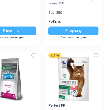
путей, 350 г
 г
Вес:
350 г
7,42 р.
В корзину
В корзину
амовывоз
сегодня
Самовывоз
сегодня
-17 %
Perfect Fit