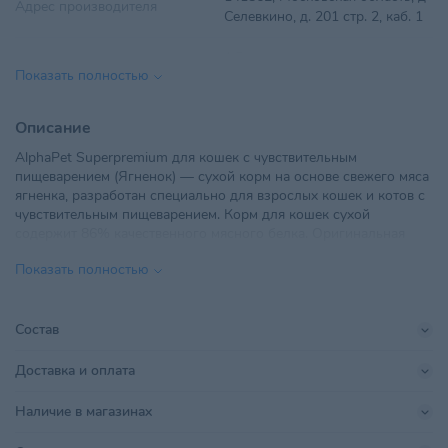
Адрес производителя
Селевкино, д. 201 стр. 2, каб. 1
Вес
1,5 кг
Показать полностью
Вид корма
Сухой
Описание
Вкус
Ягненок
AlphaPet Superpremium для кошек с чувствительным
пищеварением (Ягненок) — сухой корм на основе свежего мяса
Возраст питомца
Взрослые 1-6 лет
ягненка, разработан специально для взрослых кошек и котов с
чувствительным пищеварением. Корм для кошек сухой
ООО "Ветторгпартнер", г.
содержит 86% качественного мясного белка. Оригинальная
Импортер в РБ
Минск,ул. Машиностроителей,
швейцарская технология производства премиум корма для
д.31, пом. 10
Показать полностью
кошек АльфаПет Суперпремиум, обеспечивающая высокое
качество корма, позволяющая включать свежее мясо в рацион.
Линейка бренда
Sensitive
Преимущества:
Состав
Поставщик
Ветторгпартнер
• 86% мясного белка;
• 30% свежего мяса;
Доставка и оплата
Производитель
ООО НПЦКТ
• баланс магния, кальция и фосфора для здоровья
мочевыделительной системы;
Наличие в магазинах
• уникальный комплекс натуральных добавок AlphaPetBIO®;
Размер питомца
Для всех пород
,
Крупный
• натуральные ингредиенты;