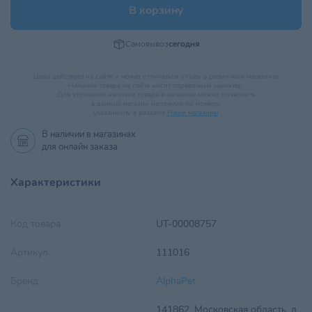
В корзину
Самовывоз
сегодня
Цена действует на сайте и может отличаться от цен в розничных магазинах
Наличие товара на сайте носит справочный характер.
Для уточнения наличия товара в магазине можно позвонить
в данный магазин напрямую по номеру,
указанному в разделе
Наши магазины
.
В наличии в
магазинах
для онлайн заказа
Характеристики
Код товара
UT-00008757
Артикул
111016
Бренд
AlphaPet
141862, Московская область, д