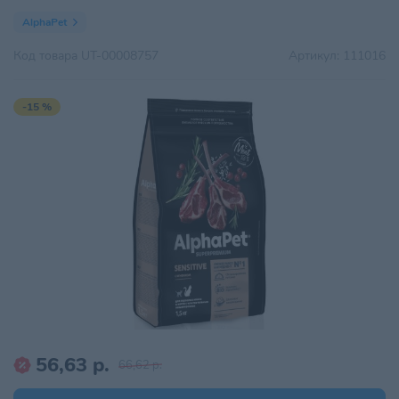
AlphaPet
Код товара
UT-00008757
Артикул:
111016
-15 %
56,63 р.
66,62 р.