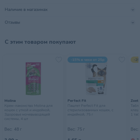
Страна происхождения
БЕЛАРУСЬ
Наличие в магазинах
Тип питомца
Кошки
Отзывы
Тип упаковки
Зип пакет
С этим товаром покупают
Хранить в сухом, прохладном
Условия хранения
месте, недоступном для детей
-15% в чеке от 25р
-29
Molina
Perfect Fit
Zoeti
Крем-лакомство Molina для
Паштет Perfect Fit для
Табл
кошек с уткой и индейкой,
стерилизованных кошек, с
клеще
Здоровье мочевыводящей
индейкой, 75 г
1 таб
системы, 4 шт
Вес:
48 г
Вес:
75 г
Вес: