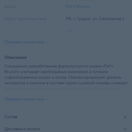
Бренд
Pet's Brunch
Адрес производителя
РБ, г. Гродно, ул. Санаторная,1
Вес
400 г
Показать полностью
Вид корма
Сухой
Вкус
Печень
Описание
Специально разработанная формула сухого корма «Pet's
Возраст питомца
Взрослые 1-6 лет
,
Пожилые 7+
Brunch» учитывает необходимые изменения в питании
стерилизованных кошек и котов. Сбалансированный уровень
Линейка бренда
Adult Sterilised Cats
минералов и наличие в составе корма сушёной клюквы снижают
риски образования камней в мочевой системе. Оптимальное
Показания
Для стерилизованных
соотношение белков, жиров и углеводов обеспечивает
Показать полностью
здоровый метаболизм и контроль веса. Комплекс витаминов и
Поставщик
Пэтс Фуд
антиоксидантов поддерживает иммунитет организма
стерилизованных кошек и котов
Производитель
ЧТПУП "Пэтс Фуд"
Состав
Размер питомца
Для всех пород
Доставка и оплата