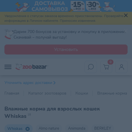
Уведомления о статусах заказов временно приостановлены. Проверяйте
информацию в Личном кабинете. Приносим извинения.
Дарим 700 бонусов за установку и покупку в приложении.
Скачивай – получай выгоду!
Установить
0
Уточнить адрес доставки
Главная
Каталог зоотоваров
Кошки
Влажные корма
Влажные корма для взрослых кошек
Whiskas
18
Almo nature
Animonda
BERKLEY
Whiskas