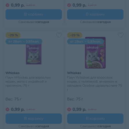
0,99 р.
0,99 р.
1,40 р.
1,40 р.
В корзину
В корзину
Самовывоз
сегодня
Самовывоз
сегодня
-29 %
-29 %
от 28шт. – 0,93коп.
от 28шт. – 0,93коп.
Whiskas
Whiskas
Пауч Whiskas для взрослых
Пауч Whiskas для взрослых
кошек, желе с индейкой и
кошек, с телятиной, ягненком и
кроликом, 75 г
овощами Особое удовольствие 75
г
Вес:
75 г
Вес:
75 г
0,99 р.
0,99 р.
1,40 р.
1,40 р.
В корзину
В корзину
Самовывоз
сегодня
Самовывоз
сегодня