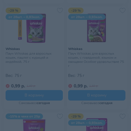
-29 %
-29 %
от 28шт. – 0,93коп.
от 28шт. – 0,93коп.
Whiskas
Whiskas
Пауч Whiskas для взрослых
Пауч Whiskas для взрослых
кошек, паштет с курицей и
кошек, с говядиной, языком и
индейкой, 75 г
овощами Особое удовольствие 75
г
Вес:
75 г
Вес:
75 г
0,99 р.
0,99 р.
1,40 р.
1,40 р.
В корзину
В корзину
Самовывоз
сегодня
Самовывоз
сегодня
-15% в чеке от 25р
-29 %
от 28шт. – 0,93коп.