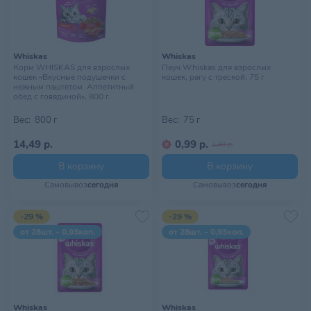
Whiskas
Whiskas
Корм WHISKAS для взрослых
Пауч Whiskas для взрослых
кошек «Вкусные подушечки с
кошек, рагу с треской, 75 г
нежным паштетом. Аппетитный
обед с говядиной», 800 г.
Вес:
800 г
Вес:
75 г
14,49 р.
0,99 р.
1,40 р.
В корзину
В корзину
Самовывоз
сегодня
Самовывоз
сегодня
-29 %
-29 %
от 28шт. – 0,93коп.
от 28шт. – 0,93коп.
Whiskas
Whiskas