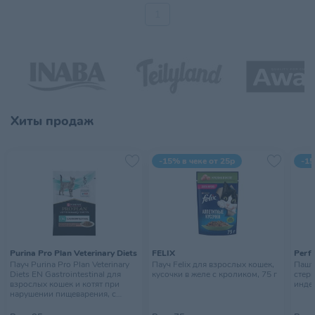
1
Хиты продаж
-15% в чеке от 25р
-15
Purina Pro Plan Veterinary Diets
FELIX
Perfe
Пауч Purina Pro Plan Veterinary
Пауч Felix для взрослых кошек,
Паште
Diets EN Gastrointestinal для
кусочки в желе с кроликом, 75 г
стер
взрослых кошек и котят при
индей
нарушении пищеварения, с
лососем, 85 г