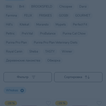
Blitz
Brit
BROOKSFIELD
Chicopee
Darsi
Farmina
FELIX
FRISKIES
GOSBI
GOURMET
Hill's
Kitekat
Morando
Mypets
Perfect Fit
Pettric
PreVital
ProBalance
Purina Cat Chow
Purina Pro Plan
Purina Pro Plan Veterinary Diets
Royal Canin
Sheba
TASTY
Winner
Деревенские лакомства
Обжорка
Фильтр
Сортировка
Whiskas
-29 %
-29 %