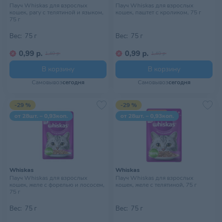
Пауч Whiskas для взрослых
Пауч Whiskas для взрослых
кошек, рагу с телятиной и языком,
кошек, паштет с кроликом, 75 г
75 г
Вес:
75 г
Вес:
75 г
0,99 р.
0,99 р.
1,40 р.
1,40 р.
В корзину
В корзину
Самовывоз
сегодня
Самовывоз
сегодня
-29 %
-29 %
от 28шт. – 0,93коп.
от 28шт. – 0,93коп.
Whiskas
Whiskas
Пауч Whiskas для взрослых
Пауч Whiskas для взрослых
кошек, желе с форелью и лососем,
кошек, желе с телятиной, 75 г
75 г
Вес:
75 г
Вес:
75 г