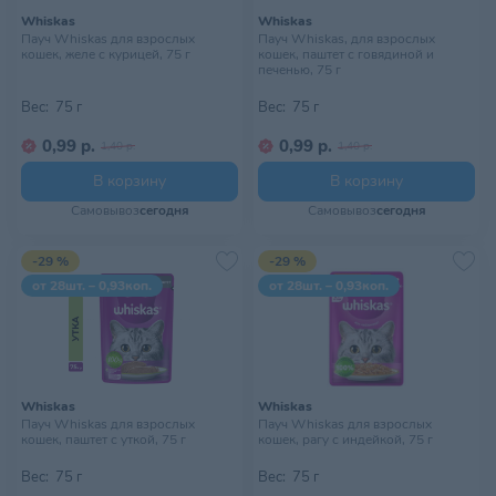
Whiskas
Whiskas
Пауч Whiskas для взрослых
Пауч Whiskas, для взрослых
кошек, желе с курицей, 75 г
кошек, паштет с говядиной и
печенью, 75 г
Вес:
75 г
Вес:
75 г
0,99 р.
0,99 р.
1,40 р.
1,40 р.
В корзину
В корзину
Самовывоз
сегодня
Самовывоз
сегодня
-29 %
-29 %
от 28шт. – 0,93коп.
от 28шт. – 0,93коп.
Whiskas
Whiskas
Пауч Whiskas для взрослых
Пауч Whiskas для взрослых
кошек, паштет с уткой, 75 г
кошек, рагу с индейкой, 75 г
Вес:
75 г
Вес:
75 г