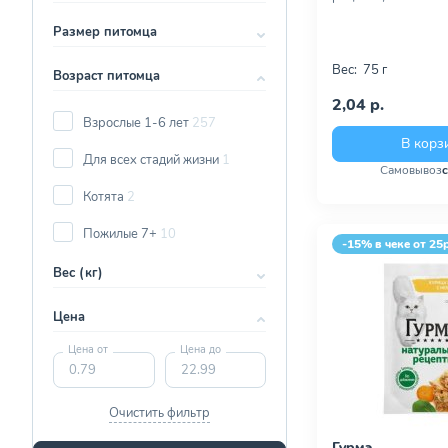
Размер питомца
Вес:
75 г
Возраст питомца
2,04 р.
Взрослые 1-6 лет
257
В корз
Для всех стадий жизни
1
Самовывоз
Котята
2
Пожилые 7+
10
-15% в чеке от 25
Вес (кг)
Цена
Цена от
Цена до
Очистить фильтр
Гурмэ