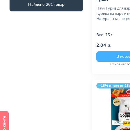
Найдено 261 товар
Пауч Гурмэ для вз
Курица на пару и м
Натуральные рецеп
Вес:
75 г
2,04 р.
В корз
Самовывоз
-15% в чеке от 25