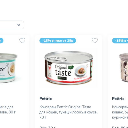
р
-15% в чеке от 25р
-15% в 
Pettric
Pettric
erie для
Консервы Pettric Original Taste
Консервы 
иве, 80 г
для кошек, тунец и лосось в соусе,
кошек, р
70 г
куриной 