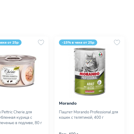
чеке от 25р
-15% в чеке от 25р
Morando
Pettric Cherie для
Паштет Morando Professional для
убленная курица с
кошек с телятиной, 400 г
печенью в подливе, 80 г