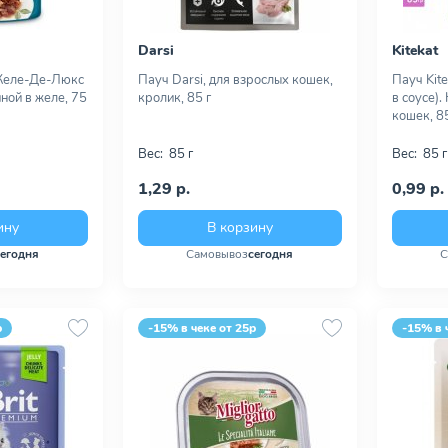
Darsi
Kitekat
Желе-Де-Люкс
Пауч Darsi, для взрослых кошек,
Пауч Kite
иной в желе, 75
кролик, 85 г
в соусе).
кошек, 85
Вес:
85 г
Вес:
85 г
1,29 р.
0,99 р.
ину
В корзину
сегодня
Самовывоз
сегодня
С
р
-15% в чеке от 25р
-15% в 