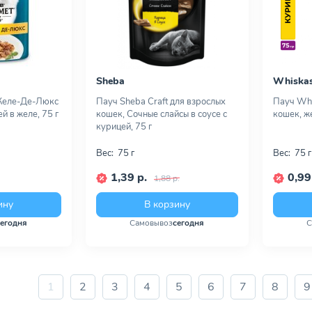
Sheba
Whiska
Желе-Де-Люкс
Пауч Sheba Craft для взрослых
Пауч Whi
й в желе, 75 г
кошек, Сочные слайсы в соусе с
кошек, же
курицей, 75 г
Вес:
75 г
Вес:
75 г
1,39 р.
0,99
1,88 р.
ину
В корзину
сегодня
Самовывоз
сегодня
С
1
2
3
4
5
6
7
8
9