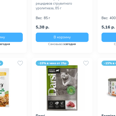
рецидивов струвитного
уролитиаза, 85 г
Вес:
85 г
Вес:
400
5,38 р.
5,16 р.
ину
В корзину
сегодня
Самовывоз
сегодня
С
р
-15% в чеке от 25р
-15% в 
Darsi
Farmina