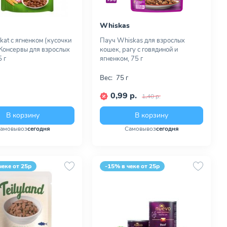
Whiskas
kat с ягненком (кусочки
Пауч Whiskas для взрослых
 Консервы для взрослых
кошек, рагу с говядиной и
 г
ягненком, 75 г
Вес:
75 г
0,99 р.
1,40 р.
В корзину
В корзину
амовывоз
сегодня
Самовывоз
сегодня
чеке от 25р
-15% в чеке от 25р