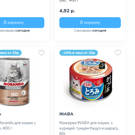
Вес:
400 г
4,92 р.
В корзину
В корзину
амовывоз
сегодня
Самовывоз
сегодня
чеке от 25р
-15% в чеке от 25р
o
INABA
orando для кошек с
Консерва INABA для кошек, с
, 400 г
курицей, тунцом Кацуо и ширасу,
80г