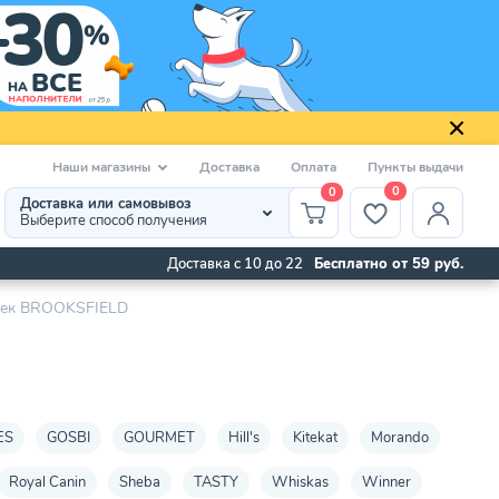
Наши магазины
Доставка
Оплата
Пункты выдачи
0
0
Доставка или самовывоз
Выберите способ получения
Доставка с 10 до 22
Бесплатно от 59 руб.
шек BROOKSFIELD
ES
GOSBI
GOURMET
Hill's
Kitekat
Morando
Royal Canin
Sheba
TASTY
Whiskas
Winner