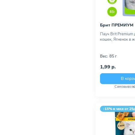
Брит ПРЕМИУМ
Пауч Brit Premium 
кошек, Ягненок в ж
Вес:
85 г
1,99 р.
В корз
Самовывоз
-15% в чеке от 25