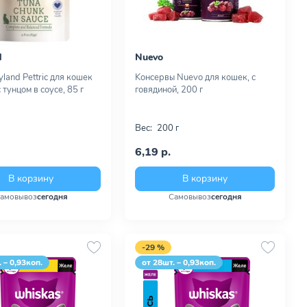
d
Nuevo
yland Pettric для кошек
Kонсервы Nuevo для кошек, с
 тунцом в соусе, 85 г
говядиной, 200 г
Вес:
200 г
6,19 р.
В корзину
В корзину
амовывоз
сегодня
Самовывоз
сегодня
-29 %
 – 0,93коп.
от 28шт. – 0,93коп.