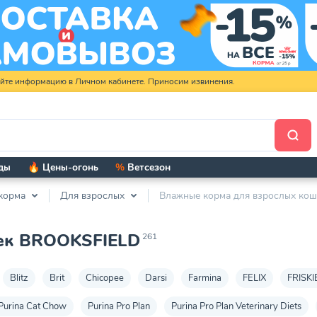
яйте информацию в Личном кабинете. Приносим извинения.
ды
🔥 Цены-огонь
%
Ветсезон
корма
Для взрослых
Влажные корма для взрослых ко
шек BROOKSFIELD
261
Blitz
Brit
Chicopee
Darsi
Farmina
FELIX
FRISKI
Purina Cat Chow
Purina Pro Plan
Purina Pro Plan Veterinary Diets