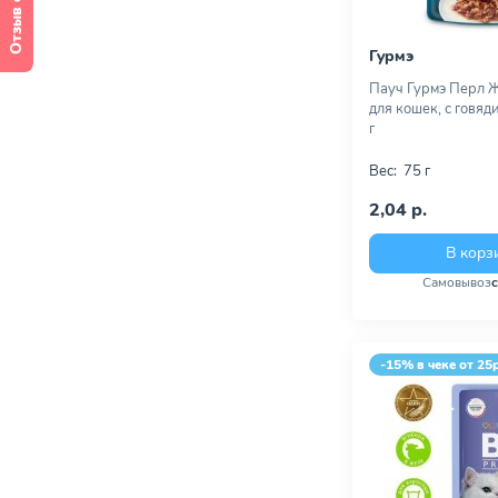
Отзыв о сайте
Гурмэ
Пауч Гурмэ Перл 
для кошек, с говяд
г
Вес:
75 г
2,04 р.
В корз
Самовывоз
-15% в чеке от 25