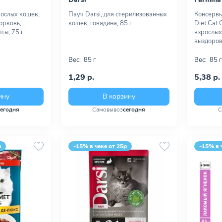
рослых кошек,
Пауч Darsi, для стерилизованных
Консервы 
орковь,
кошек, говядина, 85 г
Diet Cat 
ты, 75 г
взрослых
выздоров
Вес:
85 г
Вес:
85 г
1,29 р.
5,38 р.
ину
В корзину
сегодня
Самовывоз
сегодня
С
р
-15% в чеке от 25р
-15% в 