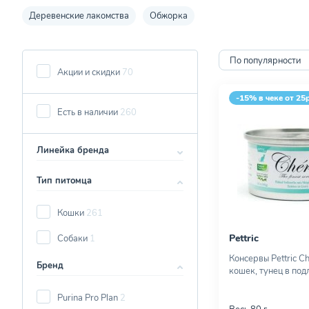
Деревенские лакомства
Обжорка
По популярности
Акции и скидки
70
-15% в чеке от 25
Есть в наличии
260
Линейка бренда
Тип питомца
Кошки
261
Pettric
Собаки
1
Консервы Pettric Ch
Бренд
кошек, тунец в подл
Purina Pro Plan
2