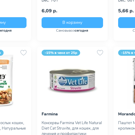
Вес:
70 г
Вес:
80 г
6,09 р.
5,66 р.
ину
В корзину
сегодня
Самовывоз
сегодня
С
р
-15% в чеке от 25р
-15% в 
Farmina
Morand
рослых кошек,
Консервы Farmina Vet Life Natural
Паштет M
, Натуральные
Diet Cat Struvite, для кошек, для
кроликом
лечения и профилактики