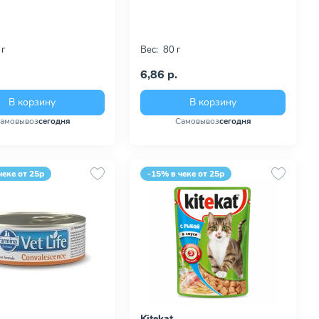
 г
Вес:
80 г
6,86 р.
В корзину
В корзину
амовывоз
сегодня
Самовывоз
сегодня
чеке от 25р
-15% в чеке от 25р
Kitekat