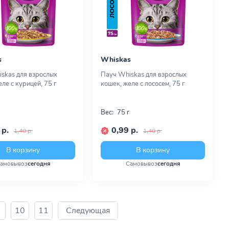
s
Whiskas
skas для взрослых
Пауч Whiskas для взрослых
ле с курицей, 75 г
кошек, желе с лососем, 75 г
Вес:
75 г
 р.
0,99 р.
1,40 р.
1,40 р.
В корзину
В корзину
амовывоз
сегодня
Самовывоз
сегодня
10
11
Следующая