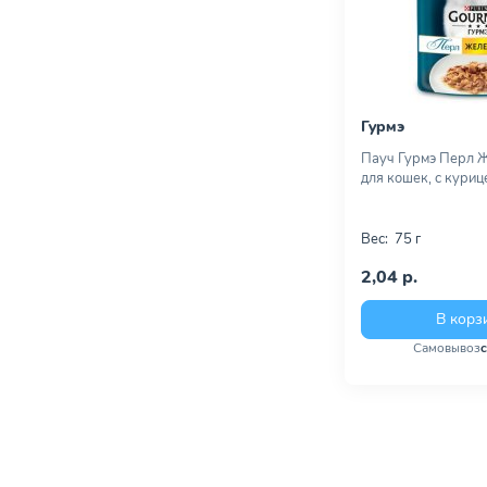
Гурмэ
Пауч Гурмэ Перл 
для кошек, с курице
Вес:
75 г
2,04 р.
В корз
Самовывоз