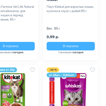
Farmina Vet Life Natural
Пауч Kitekat для взрослых кошек,
Convalescence, для
кусочки в соусе с рыбой 85 г
 кошек в период
ления, 85 г
Вес:
85 г
0,99 р.
В корзину
В корзину
амовывоз
сегодня
Самовывоз
сегодня
чеке от 25р
-29 %
от 28шт. – 0,93коп.