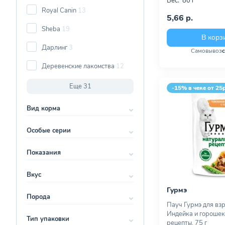
Вес:
80 г
Royal Canin
13
5,66 р.
Sheba
19
В корз
Дарлинг
3
Самовывоз
Деревенские лакомства
12
Еще 31
-15% в чеке от 25
Вид корма
Особые серии
Показания
Вкус
Гурмэ
Порода
Пауч Гурмэ для вз
Индейка и горошек
Тип упаковки
рецепты, 75 г