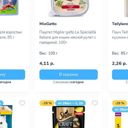
MioGatto
Teilylan
для взрослых
Паштет Miglior gatto Le Specialità
Пауч Teil
еле, 85 г
Italiane для кошек мясной рулет с
кусочки с
говядиной, 100г
Вес:
100 г
Вес:
85 г
4,11 р.
2,26 р.
ину
В корзину
сегодня
Самовывоз
сегодня
С
р
-26 %
от 28шт. – 1, 29
-29 %
от 28шт.