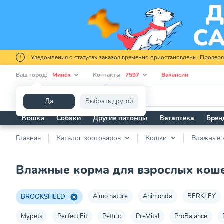
Уведомления о статусах заказов временно приостановлены. Провер
Ваш город:
Минск
Контакты
7597
Вакансии
Я ищу...
Да
Выбрать другой
Кошки
Собаки
Другие питомцы
Ветаптека
Брен
Главная
Каталог зоотоваров
Кошки
Влажные 
Влажные корма для взрослых ко
Almo nature
Animonda
BERKLEY
BROOKSFIELD
Mypets
Perfect Fit
Pettric
PreVital
ProBalance