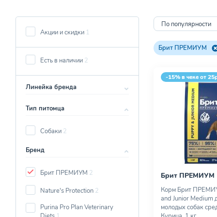
По популярности
Акции и скидки
1
Брит ПРЕМИУМ
Есть в наличии
2
-15% в чеке от 25
Линейка бренда
Тип питомца
Собаки
2
Бренд
Брит ПРЕМИУМ
2
Брит ПРЕМИУМ
Корм Брит ПРЕМИ
Nature's Protection
2
and Junior Medium 
Purina Pro Plan Veterinary
молодых собак сре
Diets
1
Курица, 1 кг