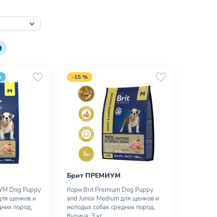
р
-15 %
Брит ПРЕМИУМ
УМ Dog Puppy
Корм Brit Premium Dog Puppy
для щенков и
and Junior Medium для щенков и
дних пород,
молодых собак средних пород,
Курица, 3 кг