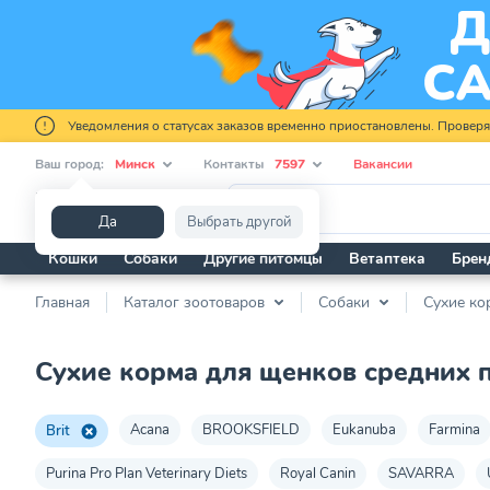
Уведомления о статусах заказов временно приостановлены. Провер
Ваш город:
Минск
Контакты
7597
Вакансии
Я ищу...
Да
Выбрать другой
Кошки
Собаки
Другие питомцы
Ветаптека
Брен
Главная
Каталог зоотоваров
Собаки
Сухие ко
Сухие корма для щенков средних п
Acana
BROOKSFIELD
Eukanuba
Farmina
Brit
Purina Pro Plan Veterinary Diets
Royal Canin
SAVARRA