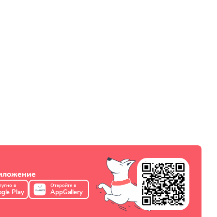
риложение
тупно в
Откройте в
gle Play
AppGallery