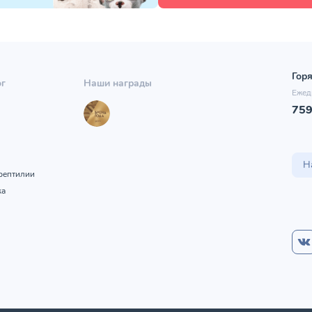
Горя
ог
Наши награды
Ежед
75
ы
Н
рептилии
ка