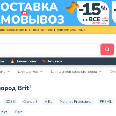
яйте информацию в Личном кабинете. Приносим извинения.
ды
🔥 Цены-огонь
%
Ветсезон
рма
Для щенков
Для щенков средних пород
Сух
ород Brit
2
GOSBI
Grandorf
Hill's
Morando Professional
PREMIL
Unica
Рэкс