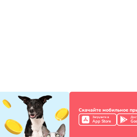
Скачайте мобильное п
Загрузите в
Дос
App Store
Goo