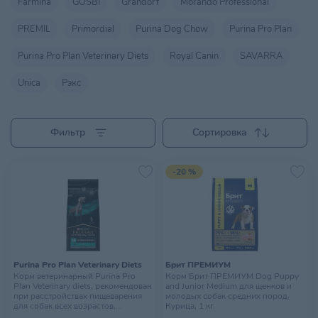
Farmina
GOSBI
Grandorf
Morando Professional
PREMIL
Primordial
Purina Dog Chow
Purina Pro Plan
Purina Pro Plan Veterinary Diets
Royal Canin
SAVARRA
Unica
Рэкс
Фильтр
Сортировка
-20 %
Purina Pro Plan Veterinary Diets
Брит ПРЕМИУМ
Корм ветеринарный Purina Pro
Корм Брит ПРЕМИУМ Dog Puppy
Plan Veterinary diets, рекомендован
and Junior Medium для щенков и
при расстройствах пищеварения
молодых собак средних пород,
для собак всех возрастов,
Курица, 1 кг
Gastrointestinal, 1,5 кг