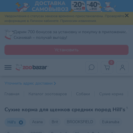
Уведомления о статусах заказов временно приостановлены. Проверяйте
информацию в Личном кабинете. Приносим извинения.
Дарим 700 бонусов за установку и покупку в приложении.
Скачивай – получай выгоду!
Установить
0
Уточнить адрес доставки
Главная
Каталог зоотоваров
Собаки
Сухие корма
Сухие корма для щенков средних пород Hill's
5
Acana
Brit
BROOKSFIELD
Eukanuba
Hill's