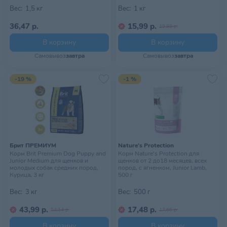
Вес:
1,5 кг
Вес:
1 кг
36,47 р.
15,99 р.
19,88 р.
В корзину
В корзину
Самовывоз
завтра
Самовывоз
завтра
-19 %
-1 %
Брит ПРЕМИУМ
Nature's Protection
Корм Brit Premium Dog Puppy and
Корм Nature's Protection для
Junior Medium для щенков и
щенков от 2 до18 месяцев, всех
молодых собак средних пород,
пород, с ягненком, Junior Lamb,
Курица, 3 кг
500 г
Вес:
3 кг
Вес:
500 г
43,99 р.
17,48 р.
54,14 р.
17,66 р.
В корзину
В корзину