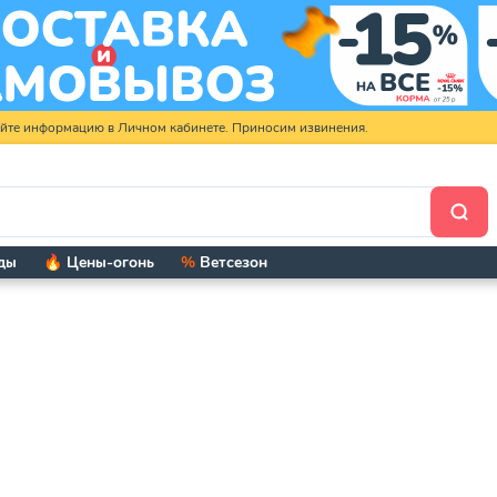
яйте информацию в Личном кабинете. Приносим извинения.
ды
🔥 Цены-огонь
%
Ветсезон