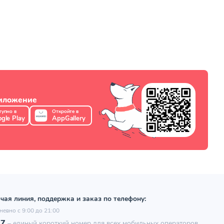
риложение
тупно в
Откройте в
gle Play
AppGallery
чая линия, поддержка и заказ по телефону:
невно с 9:00 до 21:00
97
–
единый короткий номер для всех мобильных операторов