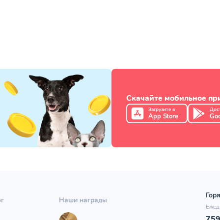
Скачайте мобильное п
Загрузите в
Дос
App Store
Goo
Горя
ог
Наши награды
Ежед
75