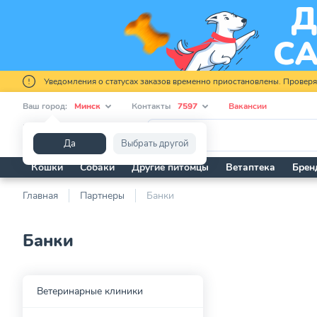
Уведомления о статусах заказов временно приостановлены. Провер
Ваш город:
Минск
Контакты
7597
Вакансии
Я ищу...
Да
Выбрать другой
Кошки
Собаки
Другие питомцы
Ветаптека
Брен
Главная
Партнеры
Банки
Банки
Ветеринарные клиники