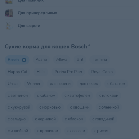
Для пожилых
Для привередливых
Для шерсти
Сухие корма для кошек Bosch
4
Acana
Alleva
Brit
Farmina
Bosch
Happy Cat
Hill's
Purina Pro Plan
Royal Canin
Unica
Winner
для печени
для почек
с бататом
с ветчиной
с кабаном
с картофелем
с клюквой
с кукурузой
с морковью
с овощами
с олениной
с сельдью
с черникой
с яблоком
с говядиной
с индейкой
с кроликом
с лососем
с рисом