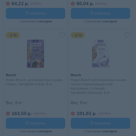
64,22 р.
60,04 р.
64,87 р.
60,65 р.
В корзину
В корзину
Самовывоз
сегодня
Самовывоз
сегодня
-1 %
-2 %
Bosch
Bosch
Корм Bosch, для взрослых кошек,
Корм Bosch для взрослых кошек
страус, Sanabelle Adult, 8 кг
после стерилизации или
кастрации, с птицей,
Sanabelle Sterilized, 8 кг
Вес:
8 кг
Вес:
8 кг
163,50 р.
191,92 р.
165,15 р.
195,35 р.
В корзину
В корзину
Самовывоз
сегодня
Самовывоз
сегодня