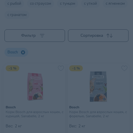
с рыбой
со страусом
с тунцом
с уткой
с ягненком
с гранатом
Фильтр
Сортировка
Bosch
-1 %
-1 %
Bosch
Bosch
Корм Bosch для взрослых кошек, с
Корм Bosch для взрослых кошек, с
курицей, Sanabelle, 2 кг
форелью, Sanabelle, 2 кг
Вес:
2 кг
Вес:
2 кг