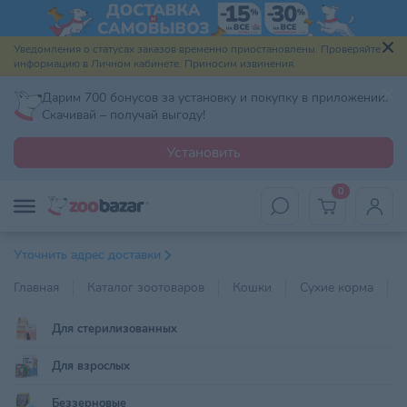
Уведомления о статусах заказов временно приостановлены. Проверяйте
информацию в Личном кабинете. Приносим извинения.
Дарим 700 бонусов за установку и покупку в приложении.
Скачивай – получай выгоду!
Установить
0
Уточнить адрес доставки
Главная
Каталог зоотоваров
Кошки
Сухие корма
Для стерилизованных
Для взрослых
Беззерновые