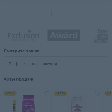
1
Смотрите также
Профилактические лакомства
Хиты продаж
-20 %
-15 %
-15