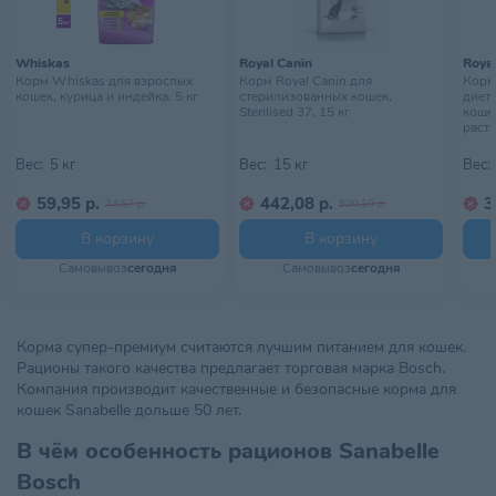
Whiskas
Royal Canin
Royal
Корм Whiskas для взрослых
Корм Royal Canin для
Корм 
кошек, курица и индейка, 5 кг
стерилизованных кошек,
диет
Sterilised 37, 15 кг
коше
раств
Вес:
5 кг
Вес:
15 кг
Вес:
59,95 р.
442,08 р.
3
74,57 р.
520,10 р.
В корзину
В корзину
Самовывоз
сегодня
Самовывоз
сегодня
Корма супер-премиум считаются лучшим питанием для кошек.
Рационы такого качества предлагает торговая марка Bosch.
Компания производит качественные и безопасные корма для
кошек Sanabelle дольше 50 лет.
В чём особенность рационов Sanabelle
Bosch