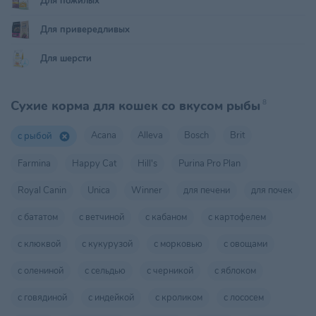
Для пожилых
Для привередливых
Для шерсти
Сухие корма для кошек со вкусом рыбы
8
Acana
Alleva
Bosch
Brit
с рыбой
Farmina
Happy Cat
Hill's
Purina Pro Plan
Royal Canin
Unica
Winner
для печени
для почек
с бататом
с ветчиной
с кабаном
с картофелем
с клюквой
с кукурузой
с морковью
с овощами
с олениной
с сельдью
с черникой
с яблоком
с говядиной
с индейкой
с кроликом
с лососем