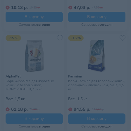
10,13 р.
47,03 р.
10,23 р.
47,50 р.
В корзину
В корзину
Самовывоз
сегодня
Самовывоз
сегодня
-15 %
-15 %
AlphaPet
Farmina
Корм AlphaPet, для взрослых
Корм Farmina для взрослых кошек,
кошек, с белой рыбой,
с сельдью и апельсином, N&D, 1,5
MONOPROTEIN, 1,5 кг
кг
Вес:
1,5 кг
Вес:
1,5 кг
61,18 р.
94,55 р.
71,98 р.
111,23 р.
В корзину
В корзину
Самовывоз
сегодня
Самовывоз
сегодня