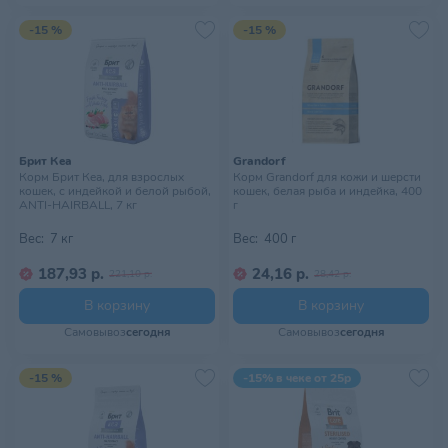
-15 %
-15 %
Брит Кеа
Grandorf
Корм Брит Кеа, для взрослых
Корм Grandorf для кожи и шерсти
кошек, с индейкой и белой рыбой,
кошек, белая рыба и индейка, 400
ANTI-HAIRBALL, 7 кг
г
Вес:
7 кг
Вес:
400 г
187,93 р.
24,16 р.
221,10 р.
28,42 р.
В корзину
В корзину
Самовывоз
сегодня
Самовывоз
сегодня
-15 %
-15% в чеке от 25р