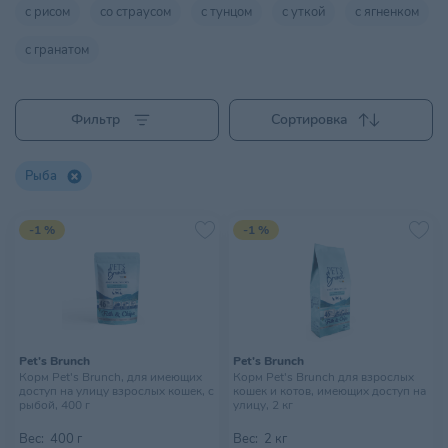
с рисом
со страусом
с тунцом
с уткой
с ягненком
с гранатом
Фильтр
Сортировка
Рыба
-1 %
-1 %
Pet's Brunch
Pet's Brunch
Корм Pet's Brunch, для имеющих
Корм Pet's Brunch для взрослых
доступ на улицу взрослых кошек, с
кошек и котов, имеющих доступ на
рыбой, 400 г
улицу, 2 кг
Вес:
400 г
Вес:
2 кг