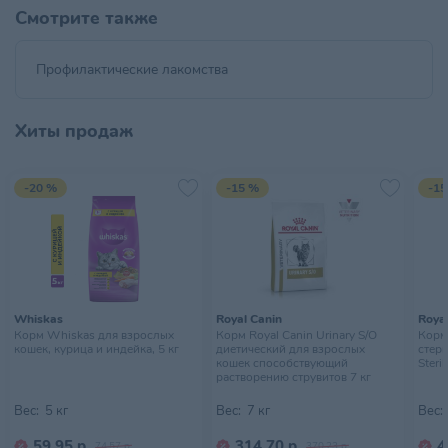
Смотрите также
Профилактические лакомства
Хиты продаж
-20 %
-15 %
-15
Whiskas
Royal Canin
Royal
Корм Whiskas для взрослых
Корм Royal Canin Urinary S/O
Корм 
кошек, курица и индейка, 5 кг
диетический для взрослых
стер
кошек способствующий
Steril
растворению струвитов 7 кг
Вес:
5 кг
Вес:
7 кг
Вес:
59,95 р.
314,70 р.
4
74,57 р.
370,23 р.