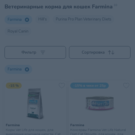
Ветеринарные корма для кошек Farmina
10
Hill's
Purina Pro Plan Veterinary Diets
Farmina
Royal Canin
Фильтр
Сортировка
Farmina
-15 %
-15% в чеке от 25р
Farmina
Farmina
Корм Vet Life для кошек, для
Консервы Farmina Vet Life Natural
выведения комочков шерсти, Cat
Diet Cat Struvite, для кошек, для