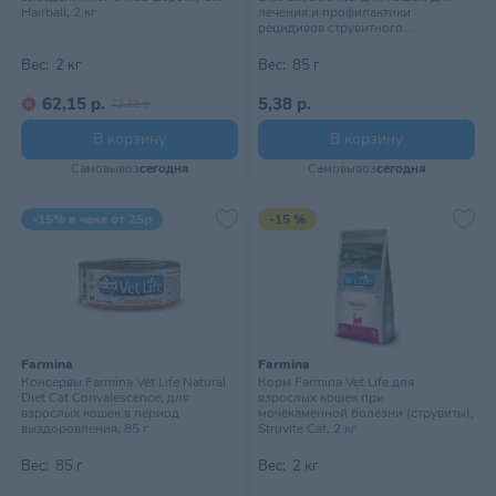
Hairball, 2 кг
лечения и профилактики
рецидивов струвитного
уролитиаза, 85 г
Вес:
2 кг
Вес:
85 г
62,15 р.
5,38 р.
73,12 р.
В корзину
В корзину
Самовывоз
сегодня
Самовывоз
сегодня
-15% в чеке от 25р
-15 %
Farmina
Farmina
Консервы Farmina Vet Life Natural
Корм Farmina Vet Life для
Diet Cat Convalescence, для
взрослых кошек при
взрослых кошек в период
мочекаменной болезни (струвиты),
выздоровления, 85 г
Struvite Cat, 2 кг
Вес:
85 г
Вес:
2 кг