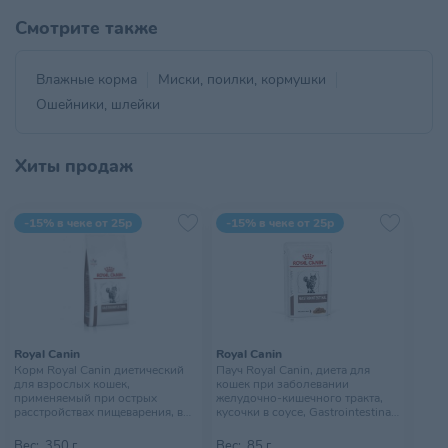
Смотрите также
Влажные корма
Миски, поилки, кормушки
Ошейники, шлейки
Хиты продаж
-15% в чеке от 25р
-15% в чеке от 25р
Royal Canin
Royal Canin
Корм Royal Canin диетический
Пауч Royal Canin, диета для
для взрослых кошек,
кошек при заболевании
применяемый при острых
желудочно-кишечного тракта,
расстройствах пищеварения, в
кусочки в соусе, Gastrointestinal,
реабилитационный период и
85 г
при истощении. Ветеринарная
Вес:
350 г
Вес:
85 г