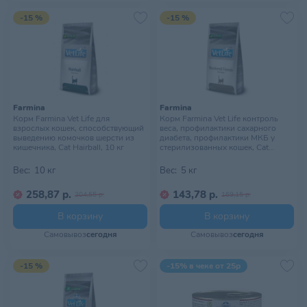
-15 %
-15 %
Farmina
Farmina
Корм Farmina Vet Life для
Корм Farmina Vet Life контроль
взрослых кошек, способствующий
веса, профилактики сахарного
выведению комочков шерсти из
диабета, профилактики МКБ у
кишечника, Cat Hairball, 10 кг
стерилизованных кошек, Cat
Neutered Female, 5 кг
Вес:
10 кг
Вес:
5 кг
258,87 р.
143,78 р.
304,55 р.
169,15 р.
В корзину
В корзину
Самовывоз
сегодня
Самовывоз
сегодня
-15 %
-15% в чеке от 25р