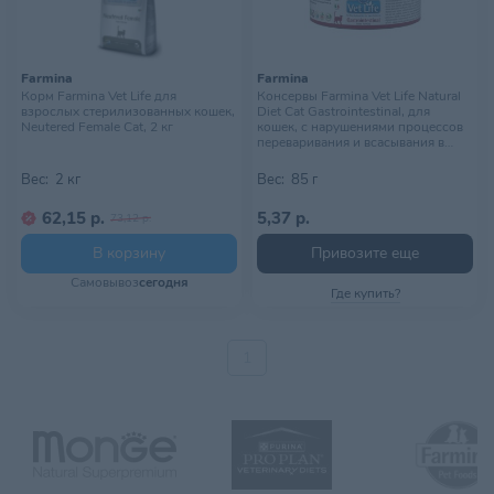
Farmina
Farmina
Корм Farmina Vet Life для
Консервы Farmina Vet Life Natural
взрослых стерилизованных кошек,
Diet Cat Gastrointestinal, для
Neutered Female Cat, 2 кг
кошек, с нарушениями процессов
переваривания и всасывания в
кишечнике, 85 г
Вес:
2 кг
Вес:
85 г
62,15 р.
5,37 р.
73,12 р.
В корзину
Привозите еще
Самовывоз
сегодня
Где купить?
1