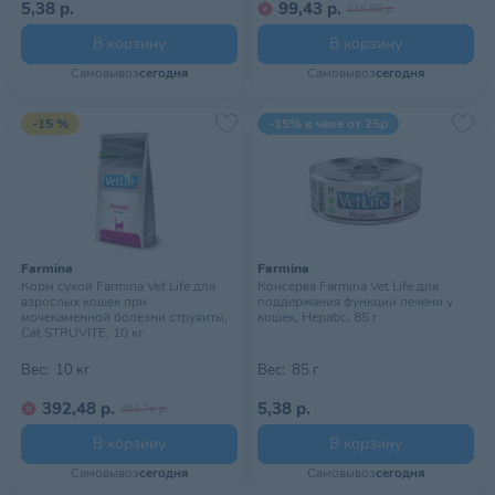
5,38 р.
99,43 р.
116,98 р.
В корзину
В корзину
Самовывоз
сегодня
Самовывоз
сегодня
-15 %
-15% в чеке от 25р
Farmina
Farmina
Корм сухой Farmina Vet Life для
Консерва Farmina Vet Life для
взрослых кошек при
поддержания функции печени у
мочекаменной болезни струвиты,
кошек, Hepatic, 85 г
Cat STRUVITE, 10 кг
Вес:
10 кг
Вес:
85 г
392,48 р.
5,38 р.
461,74 р.
В корзину
В корзину
Самовывоз
сегодня
Самовывоз
сегодня