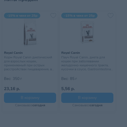
-15% в чеке от 25р
-15% в чеке от 25р
Royal Canin
Royal Canin
Корм Royal Canin диетический
Пауч Royal Canin, диета для
для взрослых кошек,
кошек при заболевании
применяемый при острых
желудочно-кишечного тракта,
расстройствах пищеварения, в
кусочки в соусе, Gastrointestinal,
реабилитационный период и
85 г
при истощении. Ветеринарная
Вес:
350 г
Вес:
85 г
диета, Gastrointestinal, 350 г
23,16 р.
5,56 р.
В корзину
В корзину
Самовывоз
сегодня
Самовывоз
сегодня