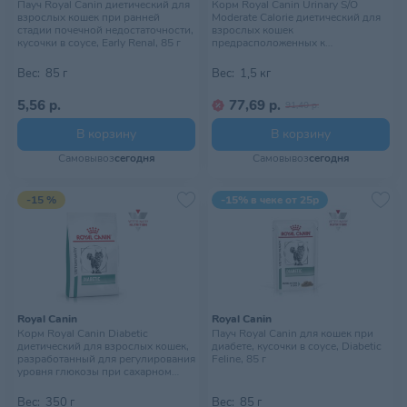
Пауч Royal Canin диетический для
Корм Royal Canin Urinary S/O
взрослых кошек при ранней
Moderate Calorie диетический для
стадии почечной недостаточности,
взрослых кошек
кусочки в соусе, Early Renal, 85 г
предрасположенных к
мочекаменной болезни,1,5кг
Вес:
85 г
Вес:
1,5 кг
5,56 р.
77,69 р.
91,40 р.
В корзину
В корзину
Самовывоз
сегодня
Самовывоз
сегодня
-15 %
-15% в чеке от 25р
Royal Canin
Royal Canin
Корм Royal Canin Diabetic
Пауч Royal Canin для кошек при
диетический для взрослых кошек,
диабете, кусочки в соусе, Diabetic
разработанный для регулирования
Feline, 85 г
уровня глюкозы при сахарном
диабете. Ветеринарная диета, 350
г
Вес:
350 г
Вес:
85 г