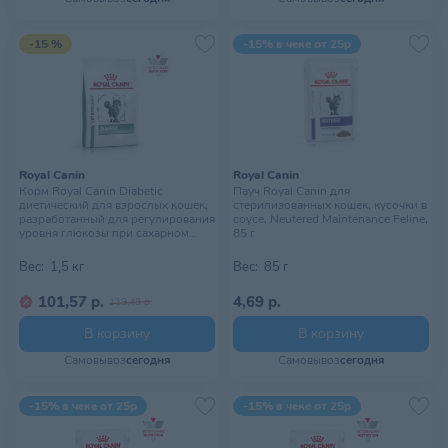
-15 %
-15% в чеке от 25р
Royal Canin
Royal Canin
Корм Royal Canin Diabetic
Пауч Royal Canin для
диетический для взрослых кошек,
стерилизованных кошек, кусочки в
разработанный для регулирования
соусе, Neutered Maintenance Feline,
уровня глюкозы при сахарном
85 г
диабете. Ветеринарная диета, 1,5
кг
Вес:
1,5 кг
Вес:
85 г
101,57 р.
4,69 р.
119,49 р.
В корзину
В корзину
Самовывоз
сегодня
Самовывоз
сегодня
-15% в чеке от 25р
-15% в чеке от 25р