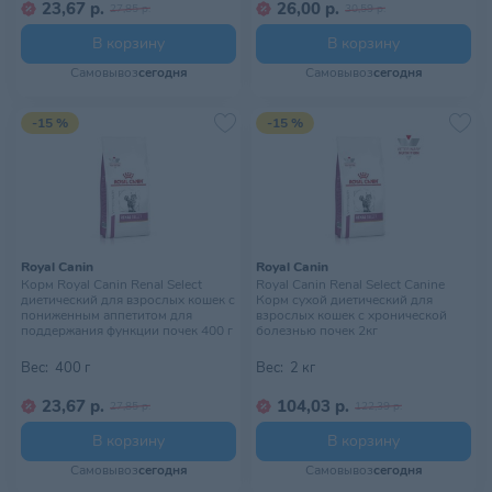
23,67 р.
26,00 р.
27,85 р.
30,59 р.
В корзину
В корзину
Самовывоз
сегодня
Самовывоз
сегодня
-15 %
-15 %
Royal Canin
Royal Canin
Корм Royal Canin Renal Select
Royal Canin Renal Select Canine
диетический для взрослых кошек с
Корм сухой диетический для
пониженным аппетитом для
взрослых кошек с хронической
поддержания функции почек 400 г
болезнью почек 2кг
Вес:
400 г
Вес:
2 кг
23,67 р.
104,03 р.
27,85 р.
122,39 р.
В корзину
В корзину
Самовывоз
сегодня
Самовывоз
сегодня