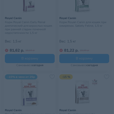
Royal Canin
Royal Canin
Корм Royal Canin Early Renal
Корм Royan Canin для кошек при
диетический для взрослых кошек
ожирении, Satiety Feline, 1,5 кг
при ранней стадии почечной
недостаточности 1,5 кг
Вес:
1,5 кг
Вес:
1,5 кг
81,62 р.
81,22 р.
96,02 р.
95,55 р.
В корзину
В корзину
Самовывоз
сегодня
Самовывоз
сегодня
-15% в чеке от 25р
-15 %
Royal Canin
Royal Canin