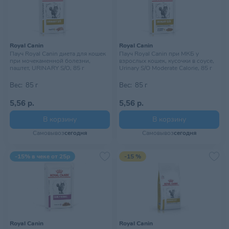
Royal Canin
Royal Canin
Пауч Royal Canin диета для кошек
Пауч Royal Canin при МКБ у
при мочекаменной болезни,
взрослых кошек, кусочки в соусе,
паштет, URINARY S/O, 85 г
Urinary S/O Moderate Calorie, 85 г
Вес:
85 г
Вес:
85 г
5,56 р.
5,56 р.
В корзину
В корзину
Самовывоз
сегодня
Самовывоз
сегодня
-15% в чеке от 25р
-15 %
Royal Canin
Royal Canin