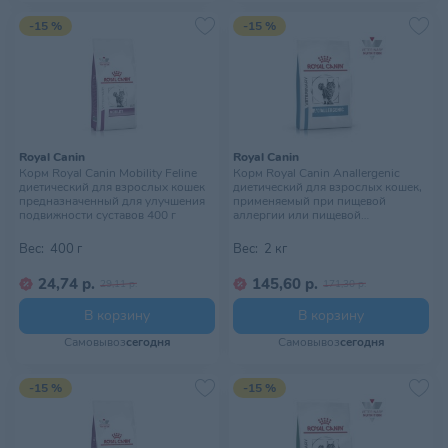
-15 %
-15 %
Royal Canin
Royal Canin
Корм Royal Canin Mobility Feline
Корм Royal Canin Anallergenic
диетический для взрослых кошек
диетический для взрослых кошек,
предназначенный для улучшения
применяемый при пищевой
подвижности суставов 400 г
аллергии или пищевой
непереносимости некоторых
ингредиентов, 2 кг
Вес:
400 г
Вес:
2 кг
24,74 р.
145,60 р.
29,11 р.
171,30 р.
В корзину
В корзину
Самовывоз
сегодня
Самовывоз
сегодня
-15 %
-15 %