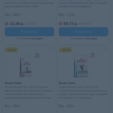
взрослых кошек рекомендованный
кошек, применяемый при пищевой
для снижения веса 400 г
аллергии или пищевой
непереносимости, 1,5 кг
Вес:
400 г
Вес:
1,5 кг
23,48 р.
89,73 р.
27,62 р.
105,57 р.
В корзину
В корзину
Самовывоз
сегодня
Самовывоз
сегодня
-15 %
-15 %
Royal Canin
Royal Canin
Корм Royal Canin Renal Special
Корм Royan Canin Sensitivity
диетический для взрослых кошек с
Control диетический для взрослых
пониженным аппетитом для
кошек, применяемый при пищевой
поддержания функции почек при
аллергии или пищевой
острой или хронической почечной
непереносимости, 400 г
недостаточности. Ветеринарная
Вес:
400 г
Вес:
400 г
диета, 400 г