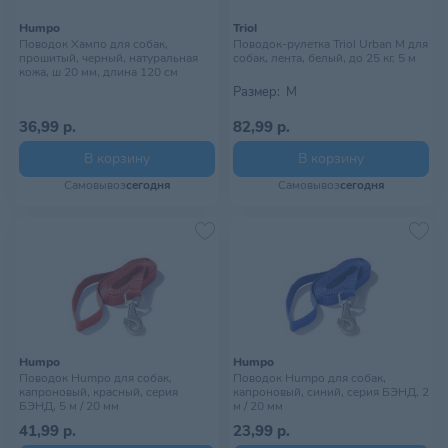
Humpo
Triol
Поводок Хампо для собак,
Поводок-рулетка Triol Urban M для
прошитый, черный, натуральная
собак, лента, белый, до 25 кг, 5 м
кожа, ш 20 мм, длина 120 см
Размер:
M
36,99 р.
82,99 р.
В корзину
В корзину
Самовывоз
сегодня
Самовывоз
сегодня
Humpo
Humpo
Поводок Humpo для собак,
Поводок Humpo для собак,
капроновый, красный, серия
капроновый, синий, серия БЭНД, 2
БЭНД, 5 м / 20 мм
м / 20 мм
41,99 р.
23,99 р.