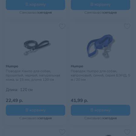
В корзину
В корзину
Самовывоз
сегодня
Самовывоз
сегодня
Humpo
Humpo
Поводок Хампо для собак,
Поводок Humpo для собак,
прошитый, черный, натуральная
капроновый, синий, серия БЭНД, 5
кожа, ш 15 мм, длина 120 см
м / 20 мм
Длина:
120 см
22,49 р.
41,99 р.
В корзину
В корзину
Самовывоз
сегодня
Самовывоз
сегодня