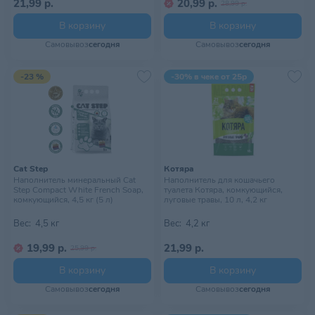
21,99 р.
20,99 р.
28,99 р.
В корзину
В корзину
Самовывоз
сегодня
Самовывоз
сегодня
-23 %
-30% в чеке от 25р
Cat Step
Котяра
Наполнитель минеральный Cat
Наполнитель для кошачьего
Step Compact White French Soap,
туалета Котяра, комкующийся,
комкующийся, 4,5 кг (5 л)
луговые травы, 10 л, 4,2 кг
Вес:
4,5 кг
Вес:
4,2 кг
19,99 р.
21,99 р.
25,99 р.
В корзину
В корзину
Самовывоз
сегодня
Самовывоз
сегодня