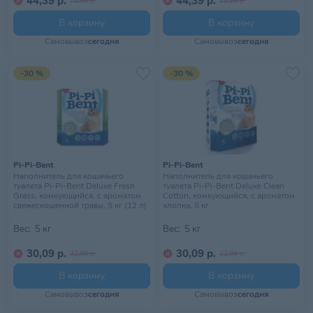
44,39 р.
44,39 р.
73,99 р.
73,99 р.
В корзину
В корзину
Самовывоз
сегодня
Самовывоз
сегодня
-30 %
-30 %
Pi-Pi-Bent
Pi-Pi-Bent
Наполнитель для кошачьего
Наполнитель для кошачьего
туалета Pi-Pi-Bent Deluxe Fresh
туалета Pi-Pi-Bent Deluxe Clean
Grass, комкующийся, с ароматом
Cotton, комкующийся, с ароматом
свежескошенной травы, 5 кг (12 л)
хлопка, 5 кг
Вес:
5 кг
Вес:
5 кг
30,09 р.
30,09 р.
42,99 р.
42,99 р.
В корзину
В корзину
Самовывоз
сегодня
Самовывоз
сегодня