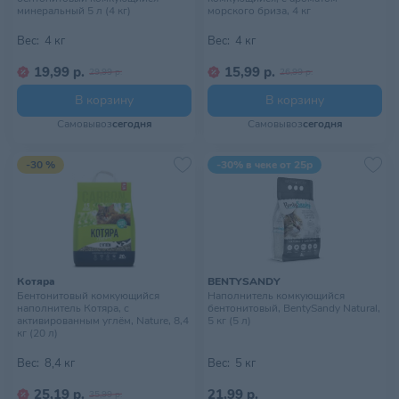
минеральный 5 л (4 кг)
морского бриза, 4 кг
Вес:
4 кг
Вес:
4 кг
19,99 р.
15,99 р.
29,99 р.
26,99 р.
В корзину
В корзину
Самовывоз
сегодня
Самовывоз
сегодня
-30 %
-30% в чеке от 25р
Котяра
BENTYSANDY
Бентонитовый комкующийся
Наполнитель комкующийся
наполнитель Котяра, с
бентонитовый, BentySandy Natural,
активированным углём, Nature, 8,4
5 кг (5 л)
кг (20 л)
Вес:
8,4 кг
Вес:
5 кг
25,19 р.
21,99 р.
35,99 р.