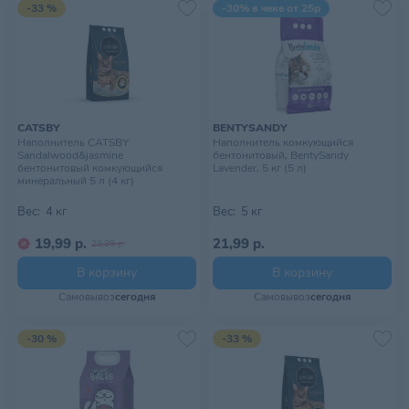
-33 %
-30% в чеке от 25р
CATSBY
BENTYSANDY
Наполнитель CATSBY
Наполнитель комкующийся
Sandalwood&jasmine
бентонитовый, BentySandy
бентонитовый комкующийся
Lavender, 5 кг (5 л)
минеральный 5 л (4 кг)
Вес:
4 кг
Вес:
5 кг
19,99 р.
21,99 р.
29,99 р.
В корзину
В корзину
Самовывоз
сегодня
Самовывоз
сегодня
-30 %
-33 %