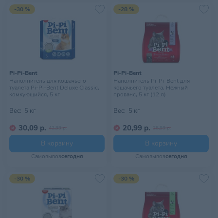
-30 %
-28 %
Pi-Pi-Bent
Pi-Pi-Bent
Наполнитель для кошачьего
Наполнитель Pi-Pi-Bent для
туалета Pi-Pi-Bent Deluxe Classic,
кошачьего туалета, Нежный
комкующийся, 5 кг
прованс, 5 кг (12 л)
Вес:
5 кг
Вес:
5 кг
30,09 р.
20,99 р.
42,99 р.
28,99 р.
В корзину
В корзину
Самовывоз
сегодня
Самовывоз
сегодня
-30 %
-30 %