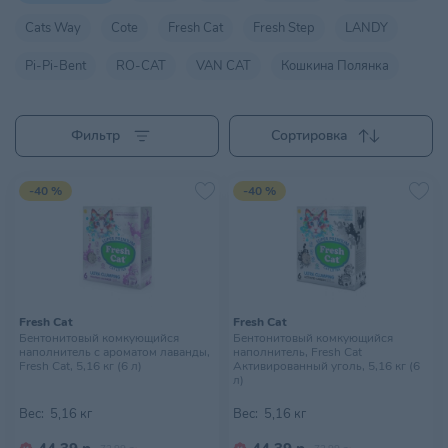
Cats Way
Cote
Fresh Cat
Fresh Step
LANDY
Pi-Pi-Bent
RO-CAT
VAN CAT
Кошкина Полянка
Фильтр
Сортировка
-40 %
-40 %
Fresh Cat
Fresh Cat
Бентонитовый комкующийся
Бентонитовый комкующийся
наполнитель с ароматом лаванды,
наполнитель, Fresh Cat
Fresh Cat, 5,16 кг (6 л)
Активированный уголь, 5,16 кг (6
л)
Вес:
5,16 кг
Вес:
5,16 кг