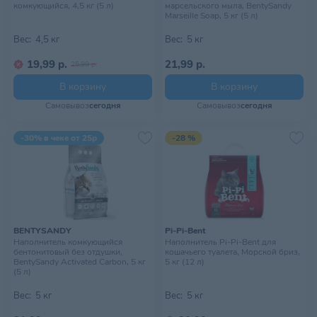
комкующийся, 4,5 кг (5 л)
марсельского мыла, BentySandy
Marseille Soap, 5 кг (5 л)
Вес:
4,5 кг
Вес:
5 кг
19,99 р.
21,99 р.
25,99 р.
В корзину
В корзину
Самовывоз
сегодня
Самовывоз
сегодня
-30% в чеке от 25р
-28 %
BENTYSANDY
Pi-Pi-Bent
Наполнитель комкующийся
Наполнитель Pi-Pi-Bent для
бентонитовый без отдушки,
кошачьего туалета, Морской бриз,
BentySandy Activated Carbon, 5 кг
5 кг (12 л)
(5 л)
Вес:
5 кг
Вес:
5 кг