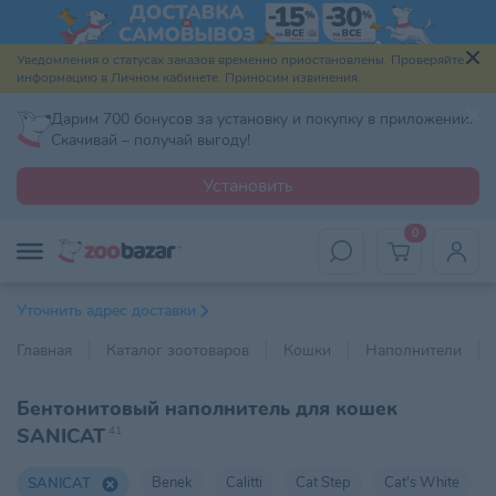
Уведомления о статусах заказов временно приостановлены. Проверяйте
информацию в Личном кабинете. Приносим извинения.
Дарим 700 бонусов за установку и покупку в приложении.
Скачивай – получай выгоду!
Установить
0
Уточнить адрес доставки
Главная
Каталог зоотоваров
Кошки
Наполнители
Бентонитовый наполнитель для кошек
SANICAT
41
Benek
Calitti
Cat Step
Cat's White
SANICAT