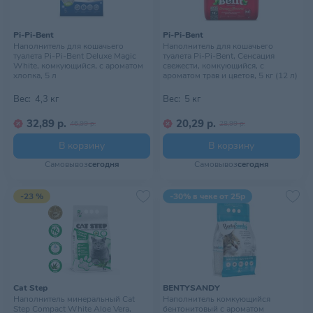
Pi-Pi-Bent
Pi-Pi-Bent
Наполнитель для кошачьего
Наполнитель для кошачьего
туалета Pi-Pi-Bent Deluxe Magic
туалета Pi-Pi-Bent, Сенсация
White, комкующийся, с ароматом
свежести, комкующийся, с
хлопка, 5 л
ароматом трав и цветов, 5 кг (12 л)
Вес:
4,3 кг
Вес:
5 кг
32,89 р.
20,29 р.
46,99 р.
28,99 р.
В корзину
В корзину
Самовывоз
сегодня
Самовывоз
сегодня
-23 %
-30% в чеке от 25р
Cat Step
BENTYSANDY
Наполнитель минеральный Cat
Наполнитель комкующийся
Step Compact White Aloe Vera,
бентонитовый с ароматом