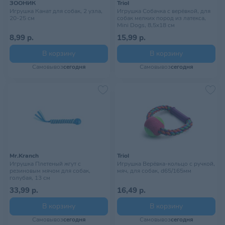
ЗООНИК
Triol
Игрушка Канат для собак, 2 узла,
Игрушка Собачка с верёвкой, для
20-25 см
собак мелких пород из латекса,
Mini Dogs, 8,5х18 см
8,99 р.
15,99 р.
В корзину
В корзину
Самовывоз
сегодня
Самовывоз
сегодня
Mr.Kranch
Triol
Игрушка Плетеный жгут с
Игрушка Верёвка-кольцо с ручкой,
резиновым мячом для собак,
мяч, для собак, d65/165мм
голубая, 13 см
33,99 р.
16,49 р.
В корзину
В корзину
Самовывоз
сегодня
Самовывоз
сегодня