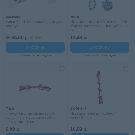
Beeztees
Trixie
Канат Beeztees с узлами и защитой
Игрушка в виде верёвки с узлом и
для рук
ручкой, для собаки, DENTAfun, 30
см
34,50 р.
13,49 р.
68,99 р.
В корзину
В корзину
Самовывоз
сегодня
Самовывоз
сегодня
Trixie
ЗООНИК
Игрушка в виде веревки с 2-мя
Игрушка Канат для собак, 4
узлами хлопковая, для собаки,
узла,42-44 см
DENTAfun, 26 см
9,99 р.
16,99 р.