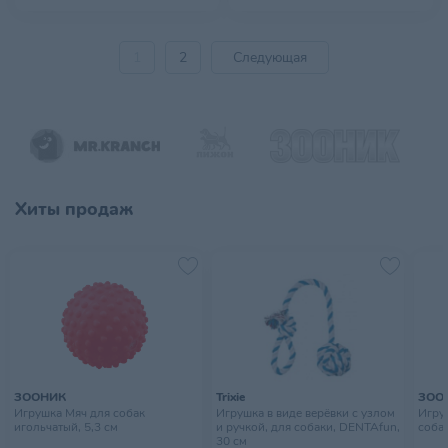
1
2
Следующая
Хиты продаж
ЗООНИК
Trixie
ЗОО
Игрушка Мяч для собак
Игрушка в виде верёвки с узлом
Игру
игольчатый, 5,3 см
и ручкой, для собаки, DENTAfun,
собак
30 см